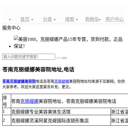
首页
分类
搜索
购物车
用户中心
服务中心
苍南克丽缇娜美容院地址,电话
苍南克丽缇娜美容院
电话及
苍南
克丽缇娜
美容院地址均来源于互联网，仅供
大家参考。欢迎大家这里留言补充、更正。
序
苍南
克丽缇娜
美容院地址、苍南克丽缇娜美容院电话
号
1
克丽缇娜专业美容美体生活馆
浙江省
2
克丽缇娜灵溪阿星克缇国际连锁形象店
浙江省温