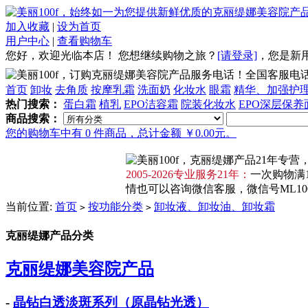
加入收藏
|
设为首页
用户中心
|
查看购物车
您好，欢迎光临本店！
您想继续购物之旅？
[请登录]
，
您是新
全国客服电话：4
首页
卸妆
去角质
按摩乳霜
洗面奶
化妆水
眼霜
精华、加强护
热门搜索：
蛋白霜
植乳
EPO洁容霜
院装化妆水
EPO深层保养
商品搜索：
您的购物车中有 0 件商品，总计金额 ￥0.00元。
2005-2026专业服务21年：
一次购物满1
情也可以咨询微信客服，微信号ML100F
当前位置:
首页
按功能分类
卸妆液、卸妆油、卸妆霜
>
>
克丽缇娜产品分类
克丽缇娜美容院产品
-
晶钻白透淡斑系列（原晶钻光透）