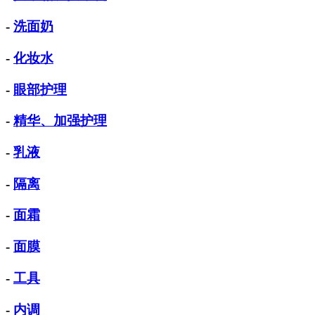
-
洗面奶
-
化妆水
-
眼部护理
-
精华、加强护理
-
乳液
-
隔离
-
面霜
-
面膜
-
工具
-
内调