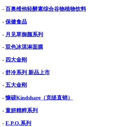
-
百奥维他轻酵素综合谷物植物饮料
-
保健食品
-
月见草御颜系列
-
双色冰淇淋面膜
-
四大金刚
-
舒冷系列 新品上市
-
五大金刚
-
慷硕Kindshare（克缇直销）
-
童妍精粹系列
-
E.P.O.系列