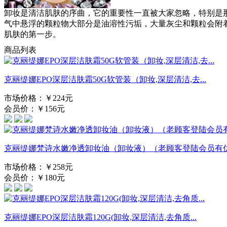
卸妆是清洁肌肤的序曲，它的重要性一直被大家忽略，特别是
气中悬浮的颗粒物大部分是油溶性污垢，大量灰尘和颗粒会附
肌肤的第一步。
商品列表
克丽缇娜EPO深层洁肤霜50G软管装（卸妆,深层清洁,去...
市场价格：￥224元
会员价：￥156元
克丽缇娜梵诗水嫩净透卸妆油（卸妆液）（老顾客登陆会员有优.
市场价格：￥258元
会员价：￥180元
克丽缇娜EPO深层洁肤霜120G(卸妆,深层清洁,去角质...