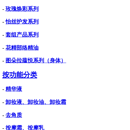
-
玫瑰焕彩系列
-
怡丝护发系列
-
套组产品系列
-
花精部络精油
-
图朵拉蕴悦系列（身体）
按功能分类
-
精华液
-
卸妆液、卸妆油、卸妆霜
-
去角质
-
按摩霜、按摩乳