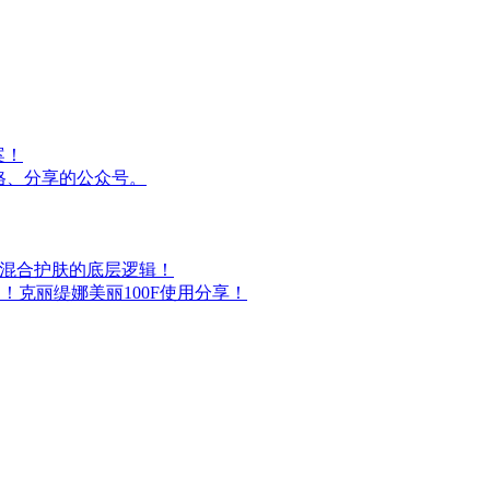
案！
格、分享的公众号。
油混合护肤的底层逻辑！
！克丽缇娜美丽100F使用分享！