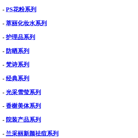
-
PS花粉系列
-
萃丽化妆水系列
-
护理品系列
-
防晒系列
-
梵诗系列
-
经典系列
-
光采雪莹系列
-
香榭美体系列
-
院装产品系列
-
兰采丽新颜祛痘系列