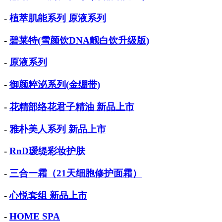
-
植萃肌能系列 原液系列
-
碧莱特(雪颜饮DNA靓白饮升级版)
-
原液系列
-
御颜粹泌系列(金绷带)
-
花精部络花君子精油 新品上市
-
雅朴美人系列 新品上市
-
RnD瑷缇彩妆护肤
-
三合一霜（21天细胞修护面霜）
-
心悦套组 新品上市
-
HOME SPA