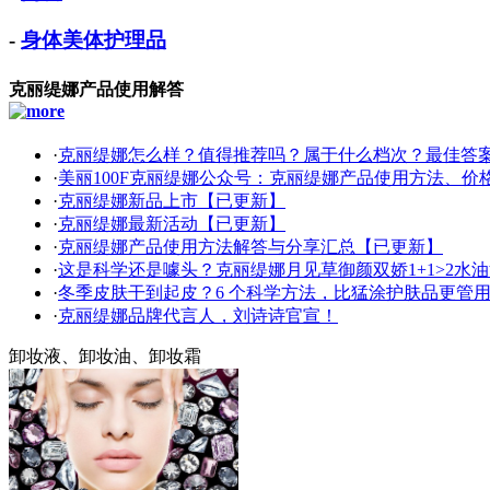
-
身体美体护理品
克丽缇娜产品使用解答
·
克丽缇娜怎么样？值得推荐吗？属于什么档次？最佳答
·
美丽100F克丽缇娜公众号：克丽缇娜产品使用方法、价
·
克丽缇娜新品上市【已更新】
·
克丽缇娜最新活动【已更新】
·
克丽缇娜产品使用方法解答与分享汇总【已更新】
·
这是科学还是噱头？克丽缇娜月见草御颜双娇1+1>2水
·
冬季皮肤干到起皮？6 个科学方法，比猛涂护肤品更管用
·
克丽缇娜品牌代言人，刘诗诗官宣！
卸妆液、卸妆油、卸妆霜