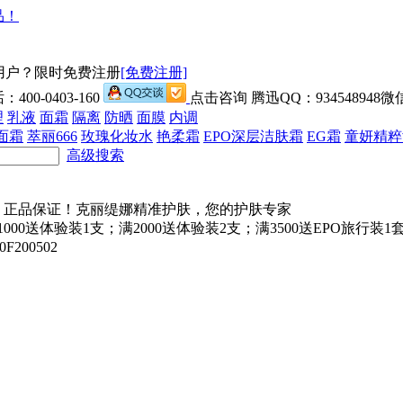
用户？限时免费注册
[免费注册]
00-0403-160
点击咨询 腾迅QQ：934548948微信
理
乳液
面霜
隔离
防晒
面膜
内调
面霜
萃丽666
玫瑰化妆水
艳柔霜
EPO深层洁肤霜
EG霜
童妍精粹
高级搜索
000送体验装1支；满2000送体验装2支；满3500送EPO旅行
200502