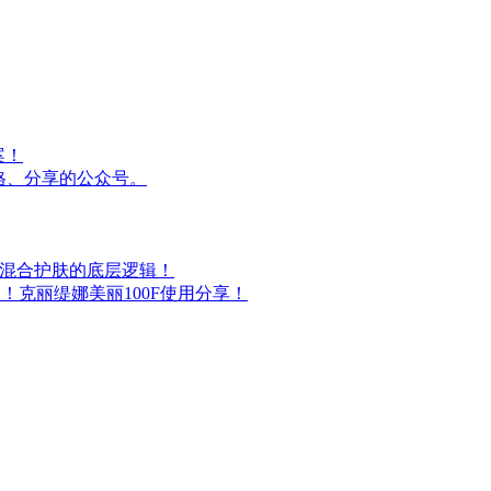
案！
格、分享的公众号。
油混合护肤的底层逻辑！
！克丽缇娜美丽100F使用分享！