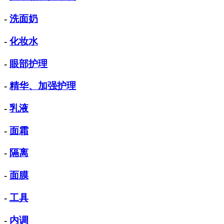
-
洗面奶
-
化妆水
-
眼部护理
-
精华、加强护理
-
乳液
-
面霜
-
隔离
-
面膜
-
工具
-
内调