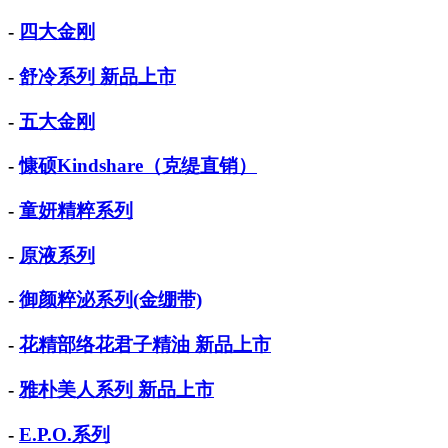
-
四大金刚
-
舒冷系列 新品上市
-
五大金刚
-
慷硕Kindshare（克缇直销）
-
童妍精粹系列
-
原液系列
-
御颜粹泌系列(金绷带)
-
花精部络花君子精油 新品上市
-
雅朴美人系列 新品上市
-
E.P.O.系列