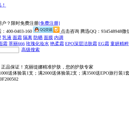
用户？限时免费注册
[免费注册]
00-0403-160
点击咨询 腾迅QQ：934548948微信
理
乳液
面霜
隔离
防晒
面膜
内调
面霜
萃丽666
玫瑰化妆水
艳柔霜
EPO深层洁肤霜
EG霜
童妍精粹
高级搜索
000送体验装1支；满2000送体验装2支；满3500送EPO旅行
200502