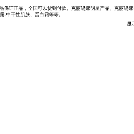
卖，产品保证正品，全国可以货到付款。克丽缇娜明星产品、克丽缇
.O.滋颜露-中干性肌肤、蛋白霜等等。
显