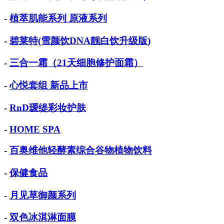
-
植萃肌能系列 原液系列
-
碧莱特(雪颜饮DNA靓白饮升级版)
-
三合一霜（21天细胞修护面霜）
-
心悦套组 新品上市
-
RnD瑷缇彩妆护肤
-
HOME SPA
-
百奥维他轻酵素综合谷物植物饮料
-
保健食品
-
月见草御颜系列
-
双色冰淇淋面膜