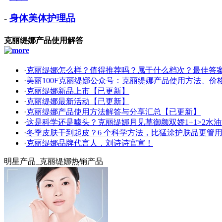
-
身体美体护理品
克丽缇娜产品使用解答
·
克丽缇娜怎么样？值得推荐吗？属于什么档次？最佳答
·
美丽100F克丽缇娜公众号：克丽缇娜产品使用方法、价
·
克丽缇娜新品上市【已更新】
·
克丽缇娜最新活动【已更新】
·
克丽缇娜产品使用方法解答与分享汇总【已更新】
·
这是科学还是噱头？克丽缇娜月见草御颜双娇1+1>2水
·
冬季皮肤干到起皮？6 个科学方法，比猛涂护肤品更管用
·
克丽缇娜品牌代言人，刘诗诗官宣！
明星产品_克丽缇娜热销产品