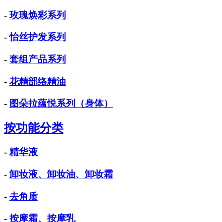
-
玫瑰焕彩系列
-
怡丝护发系列
-
套组产品系列
-
花精部络精油
-
图朵拉蕴悦系列（身体）
按功能分类
-
精华液
-
卸妆液、卸妆油、卸妆霜
-
去角质
-
按摩霜、按摩乳