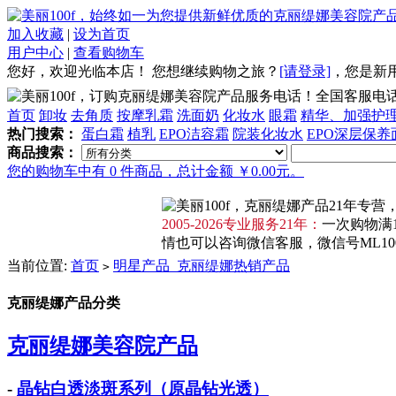
加入收藏
|
设为首页
用户中心
|
查看购物车
您好，欢迎光临本店！
您想继续购物之旅？
[请登录]
，
您是新
全国客服电话：4
首页
卸妆
去角质
按摩乳霜
洗面奶
化妆水
眼霜
精华、加强护
热门搜索：
蛋白霜
植乳
EPO洁容霜
院装化妆水
EPO深层保养
商品搜索：
您的购物车中有 0 件商品，总计金额 ￥0.00元。
2005-2026专业服务21年：
一次购物满1
情也可以咨询微信客服，微信号ML100F
当前位置:
首页
明星产品_克丽缇娜热销产品
>
克丽缇娜产品分类
克丽缇娜美容院产品
-
晶钻白透淡斑系列（原晶钻光透）