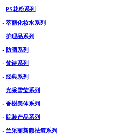
-
PS花粉系列
-
萃丽化妆水系列
-
护理品系列
-
防晒系列
-
梵诗系列
-
经典系列
-
光采雪莹系列
-
香榭美体系列
-
院装产品系列
-
兰采丽新颜祛痘系列