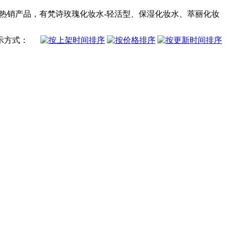
娜热销产品，有梵诗玫瑰化妆水-轻活型、保湿化妆水、萃丽化妆
示方式：