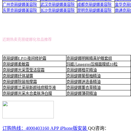
广州克丽缇娜美容院
武汉克丽缇娜美容院
成都克丽缇娜美容院
金华克丽
东莞克丽缇娜美容院
长沙克丽缇娜美容院
昆明克丽缇娜美容院
南通克丽
近期热卖克丽缇娜化妆品推荐
克丽缇娜E.P.O.夜间修护霜
克丽缇娜明眸睛喜护眼套组
克丽缇娜柔敏霜
玛姬儿maggier压缩面膜纸10粒
克丽缇娜光采雪莹洁容霜
克丽缇娜橙花精油
克丽缇娜纤体凝露
克丽缇娜葡萄柚精油
克丽缇娜院装按摩霜
克丽缇娜迷迭香精油
克丽缇娜兰采丽新颜祛痘精华液
克丽缇娜薰衣草精油
克丽缇娜光采水合柔肤净白膜
克丽缇娜薄荷精油
订购热线：4000403160
APP iPhone版安装
QQ咨询：