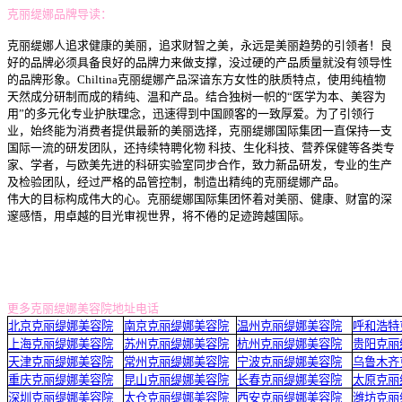
克丽缇娜品牌导读：
克丽缇娜人追求健康的美丽，追求财智之美，永远是美丽趋势的引领者！良
好的品牌必须具备良好的品牌力来做支撑，没过硬的产品质量就没有领导性
的品牌形象。Chiltina克丽缇娜产品深谙东方女性的肤质特点，使用纯植物
天然成分研制而成的精纯、温和产品。结合独树一帜的“医学为本、美容为
用”的多元化专业护肤理念，迅速得到中国顾客的一致厚爱。为了引领行
业，始终能为消费者提供最新的美丽选择，克丽缇娜国际集团一直保持一支
国际一流的研发团队，还持续特聘化物 科技、生化科技、营养保健等各类专
家、学者，与欧美先进的科研实验室同步合作，致力新品研发，专业的生产
及检验团队，经过严格的品管控制，制造出精纯的克丽缇娜产品。
伟大的目标构成伟大的心。克丽缇娜国际集团怀着对美丽、健康、财富的深
邃感悟，用卓越的目光审视世界，将不倦的足迹跨越国际。
更多克丽缇娜美容院地址电话
北京克丽缇娜美容院
南京克丽缇娜美容院
温州克丽缇娜美容院
呼和浩特
上海克丽缇娜美容院
苏州克丽缇娜美容院
杭州克丽缇娜美容院
贵阳克丽
天津克丽缇娜美容院
常州克丽缇娜美容院
宁波克丽缇娜美容院
乌鲁木齐
重庆克丽缇娜美容院
昆山克丽缇娜美容院
长春克丽缇娜美容院
太原克丽
深圳克丽缇娜美容院
太仓克丽缇娜美容院
西安克丽缇娜美容院
潍坊克丽