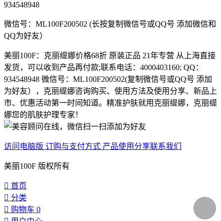
934548948
微信号：ML100F200502 (长按复制微信号或QQ号 添加微信和
QQ为好友）
美丽100F：克丽缇娜价格68折 原装正品 21年专营 从上海直接
发货，可以收到产品再付款;联系电话：4000403160; QQ：
934548948 微信号：ML100F200502(复制微信号或QQ号 添加
为好友），克丽缇娜咨询购买、使用方法及使用分享、新品上
市、优惠活动第一时间知道。精准护肤就用克丽缇娜，克丽缇
娜您的肌肤护理专家！
访问电脑版
订购与支付方式
产品使用分享
联系我们
美丽100F 版权所有
󰀁
首页
󰀂
分类
󰀄
购物车
0