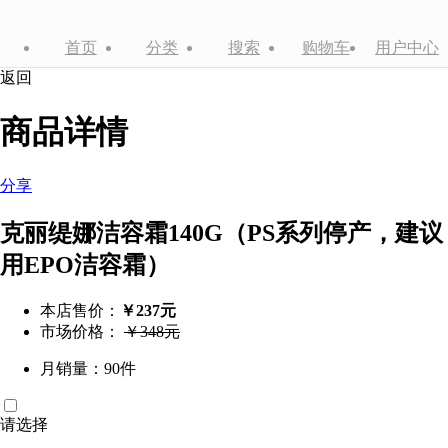
首页
分类
搜索
购物车
用户中心
返回
商品详情
分享
克丽缇娜洁容霜140G（PS系列停产，建议
用EPO洁容霜）
本店售价：
￥237元
市场价格：
￥348元
月销量：90件
请选择