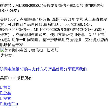
微信号：ML100F200502 (长按复制微信号或QQ号 添加微信和
QQ为好友）
美丽100F：克丽缇娜价格68折 原装正品 21年专营 从上海直接发
货，可以收到产品再付款;联系电话：4000403160; QQ：
934548948 微信号：ML100F200502(复制微信号或QQ号 添加为
好友），克丽缇娜咨询购买、使用方法及使用分享、新品上市、
优惠活动第一时间知道。精准护肤就用克丽缇娜，克丽缇娜您的
肌肤护理专家！
访问电脑版
订购与支付方式
产品使用分享
联系我们
美丽100F 版权所有
󰀁
首页
󰀂
分类
󰀃
搜索
󰀄
购物车
0