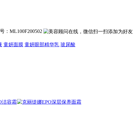
：ML100F200502
液
童妍面膜
童妍眼部精华乳
玻尿酸