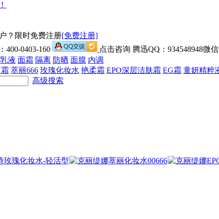
户？限时免费注册
[免费注册]
0-0403-160
点击咨询 腾迅QQ：934548948微信号
乳液
面霜
隔离
防晒
面膜
内调
面霜
萃丽666
玫瑰化妆水
艳柔霜
EPO深层洁肤霜
EG霜
童妍精粹
高级搜索