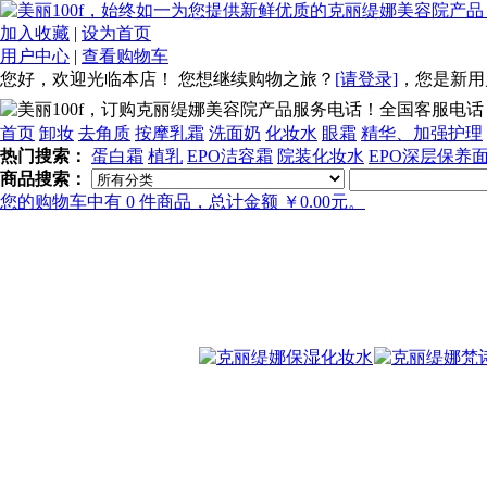
加入收藏
|
设为首页
用户中心
|
查看购物车
您好，欢迎光临本店！
您想继续购物之旅？
[请登录]
，
您是新用
全国客服电话：40
首页
卸妆
去角质
按摩乳霜
洗面奶
化妆水
眼霜
精华、加强护理
热门搜索：
蛋白霜
植乳
EPO洁容霜
院装化妆水
EPO深层保养
商品搜索：
您的购物车中有 0 件商品，总计金额 ￥0.00元。