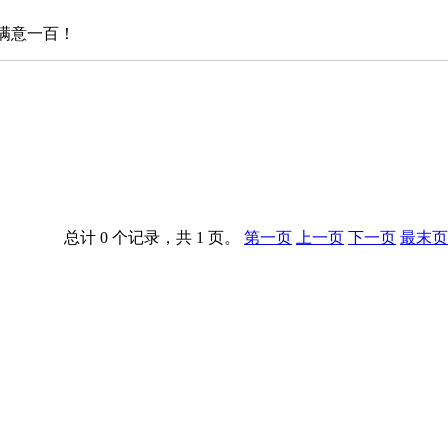
满意一百！
总计 0 个记录，共 1 页。
第一页
上一页
下一页
最末页