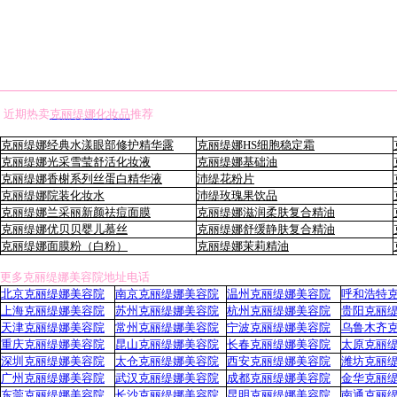
近期热卖
克丽缇娜化妆品
推荐
克丽缇娜经典水漾眼部修护精华露
克丽缇娜HS细胞稳定霜
克丽缇娜光采雪莹舒活化妆液
克丽缇娜基础油
克丽缇娜香榭系列丝蛋白精华液
沛缇花粉片
克丽缇娜院装化妆水
沛缇玫瑰果饮品
克丽缇娜兰采丽新颜祛痘面膜
克丽缇娜滋润柔肤复合精油
克丽缇娜优贝贝婴儿慕丝
克丽缇娜舒缓静肤复合精油
克丽缇娜面膜粉（白粉）
克丽缇娜茉莉精油
更多克丽缇娜美容院地址电话
北京克丽缇娜美容院
南京克丽缇娜美容院
温州克丽缇娜美容院
呼和浩特
上海克丽缇娜美容院
苏州克丽缇娜美容院
杭州克丽缇娜美容院
贵阳克丽
天津克丽缇娜美容院
常州克丽缇娜美容院
宁波克丽缇娜美容院
乌鲁木齐
重庆克丽缇娜美容院
昆山克丽缇娜美容院
长春克丽缇娜美容院
太原克丽
深圳克丽缇娜美容院
太仓克丽缇娜美容院
西安克丽缇娜美容院
潍坊克丽
广州克丽缇娜美容院
武汉克丽缇娜美容院
成都克丽缇娜美容院
金华克丽
东莞克丽缇娜美容院
长沙克丽缇娜美容院
昆明克丽缇娜美容院
南通克丽