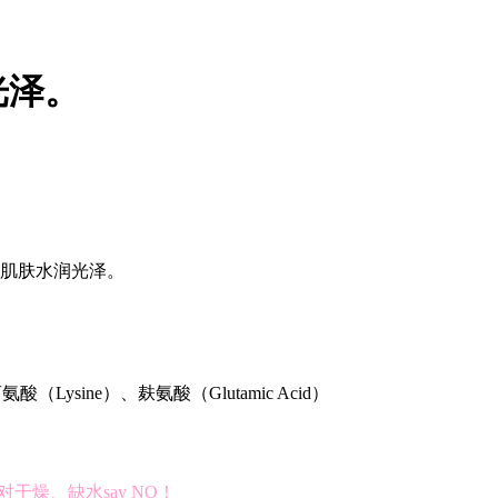
光泽。
肌肤水润光泽。
酸（Lysine）、麸氨酸（Glutamic Acid）
干燥、缺水say NO！