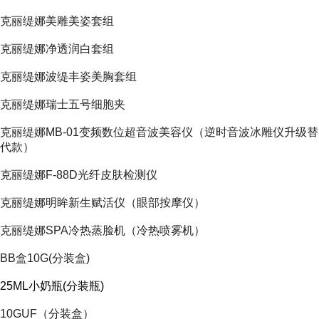
克丽缇娜美雕美姿套组
克丽缇娜净透润白套组
克丽缇娜波缇丰姿美胸套组
克丽缇娜瑞士五号细胞夹
克丽缇娜MB-01变频数位超音波美容仪（逆时音波冰雕仪升级替
代款）
克丽缇娜F-88D光纤皮肤检测仪
克丽缇娜明眸新生赋活仪（眼部按摩仪）
克丽缇娜SPA冷热蒸脸机（冷热喷雾机）
BB盒10G(分装盒)
25ML小奶瓶(分装瓶)
10GUF（分装盒）