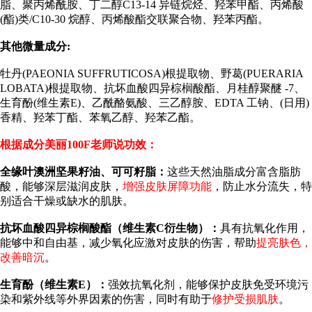
脂、聚丙烯酰胺、丁二醇C13-14 异链烷烃、羟苯甲酯、丙烯酸
(酯)类/C10-30 烷醇、丙烯酸酯交联聚合物、羟苯丙酯。
其他微量成分:
牡丹(PAEONIA SUFFRUTICOSA)根提取物、野葛(PUERARIA
LOBATA)根提取物、抗坏血酸四异棕榈酸酯、月桂醇聚醚 -7、
生育酚(维生素E)、乙酰酪氨酸、三乙醇胺、EDTA 工钠、(日用)
香精、羟苯丁酯、苯氧乙醇、羟苯乙酯。
根据成分美丽100F老师说功效：
全缘叶澳洲坚果籽油、可可籽脂：
这些天然油脂成分富含脂肪
酸，能够深层滋润皮肤，
增强皮肤屏障功能
，防止水分流失，特
别适合干燥或缺水的肌肤。
抗坏血酸四异棕榈酸酯（维生素C衍生物）：
具有抗氧化作用，
能够中和自由基，减少氧化应激对皮肤的伤害，帮助
提亮肤色，
改善暗沉
。
生育酚（维生素E）：
强效抗氧化剂，能够保护皮肤免受环境污
染和紫外线等外界因素的伤害，同时有助于
修护受损肌肤
。