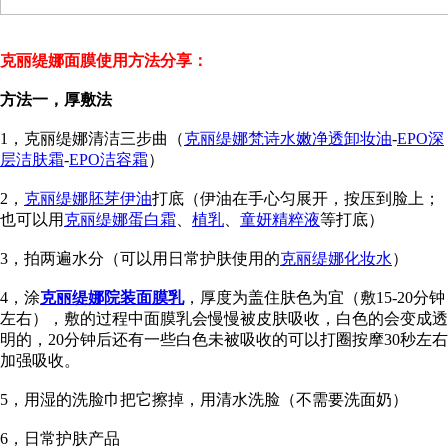
克丽缇娜面膜使用方法分享：
方法一，厚敷法
1，克丽缇娜清洁三步曲（
克丽缇娜梵诗水嫩净透卸妆油
-
EPO深
层洁肤霜
-
EPO洁容霜
）
2，
克丽缇娜胚芽伊油
打底（伊油在手心匀展开，按压到脸上；
也可以用
克丽缇娜蛋白霜
、
植乳
、
童妍精粹液
等打底）
3，拍两遍水分（可以用日常护肤使用的
克丽缇娜化妆水
）
4，涂
克丽缇娜院装面膜乳
，厚度为盖住肤色为宜（敷15-20分钟
左右），敷的过程中面膜乳会慢慢被皮肤吸收，白色的会变成透
明的，20分钟后还有一些白色未被吸收的可以打圈按摩30秒左右
加强吸收。
5，用湿的洗脸巾把它擦掉，用清水洗脸（不需要洗面奶）
6，日常护肤产品