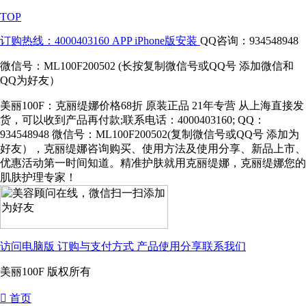
TOP
订购热线：4000403160
APP iPhone版安装
QQ咨询：934548948
微信号：ML100F200502 (长按复制微信号或QQ号 添加微信和
QQ为好友）
美丽100F：克丽缇娜价格68折 原装正品 21年专营 从上海直接发
货，可以收到产品再付款;联系电话：4000403160; QQ：
934548948 微信号：ML100F200502(复制微信号或QQ号 添加为
好友），克丽缇娜咨询购买、使用方法及使用分享、新品上市、
优惠活动第一时间知道。精准护肤就用克丽缇娜，克丽缇娜您的
肌肤护理专家！
访问电脑版
订购与支付方式
产品使用分享
联系我们
美丽100F 版权所有
󰀁
首页