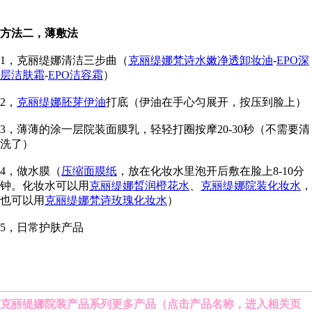
方法二，薄敷法
1，克丽缇娜清洁三步曲（
克丽缇娜梵诗水嫩净透卸妆油
-
EPO深
层洁肤霜
-
EPO洁容霜
）
2，
克丽缇娜胚芽伊油
打底（伊油在手心匀展开，按压到脸上）
3，薄薄的涂一层院装面膜乳，轻轻打圈按摩20-30秒（不需要清
洗了）
4，做水膜（
压缩面膜纸
，放在化妆水里泡开后敷在脸上8-10分
钟。化妆水可以用
克丽缇娜晳润橙花水
、
克丽缇娜院装化妆水
，
也可以用
克丽缇娜梵诗玫瑰化妆水
）
5，日常护肤产品
克丽缇娜院装产品系列
更多产品（点击产品名称，进入相关页