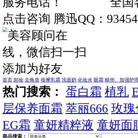
全国客
点击咨询 腾迅QQ：934548
首页
卸妆
去角质
按摩乳霜
洗面奶
化妆水
眼霜
精华、加强护
热门搜索：
蛋白霜
植乳
层保养面霜
萃丽666
玫瑰
EG霜
童妍精粹液
童妍面
商品搜索：