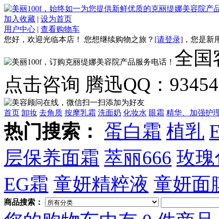
加入收藏
|
设为首页
用户中心
|
查看购物车
您好，欢迎光临本店！
您想继续购物之旅？
[请登录]
，
您是新
全国客
点击咨询 腾迅QQ：934548
首页
卸妆
去角质
按摩乳霜
洗面奶
化妆水
眼霜
精华、加强护
热门搜索：
蛋白霜
植乳
层保养面霜
萃丽666
玫瑰
EG霜
童妍精粹液
童妍面
商品搜索：