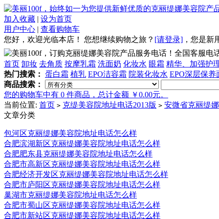
加入收藏
|
设为首页
用户中心
|
查看购物车
您好，欢迎光临本店！
您想继续购物之旅？
[请登录]
，
您是新
全国客服电话：4
首页
卸妆
去角质
按摩乳霜
洗面奶
化妆水
眼霜
精华、加强护
热门搜索：
蛋白霜
植乳
EPO洁容霜
院装化妆水
EPO深层保养
商品搜索：
您的购物车中有 0 件商品，总计金额 ￥0.00元。
当前位置:
首页
克缇美容院地址电话2013版
安微省克丽缇娜
>
>
文章分类
包河区克丽缇娜美容院地址电话怎么样
合肥滨湖新区克丽缇娜美容院地址电话怎么样
合肥肥东县克丽缇娜美容院地址电话怎么样
合肥市高新区克丽缇娜美容院地址电话怎么样
合肥经济开发区克丽缇娜美容院地址电话怎么样
合肥市庐阳区克丽缇娜美容院地址电话怎么样
巢湖市克丽缇娜美容院地址电话怎么样
合肥市蜀山区克丽缇娜美容院地址电话怎么样
合肥市新站区克丽缇娜美容院地址电话怎么样