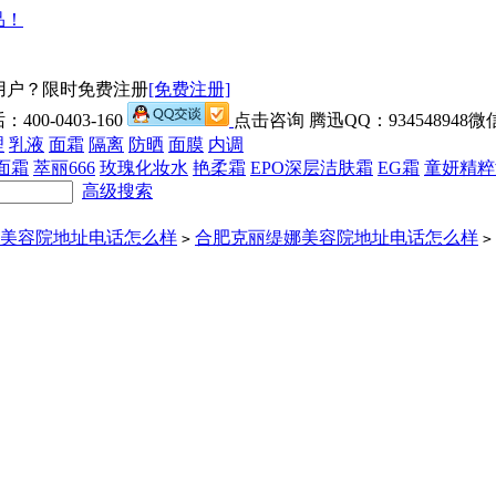
用户？限时免费注册
[免费注册]
00-0403-160
点击咨询 腾迅QQ：934548948微信
理
乳液
面霜
隔离
防晒
面膜
内调
面霜
萃丽666
玫瑰化妆水
艳柔霜
EPO深层洁肤霜
EG霜
童妍精粹
高级搜索
美容院地址电话怎么样
合肥克丽缇娜美容院地址电话怎么样
>
>