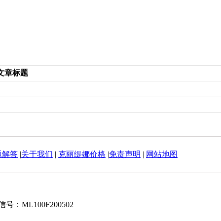
文章标题
题解答
|
关于我们
|
克丽缇娜价格
|
免责声明
|
网站地图
号：ML100F200502