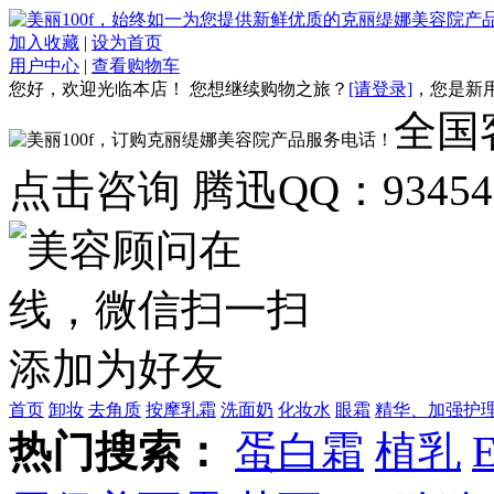
加入收藏
|
设为首页
用户中心
|
查看购物车
您好，欢迎光临本店！
您想继续购物之旅？
[请登录]
，
您是新
全国客
点击咨询 腾迅QQ：934548
首页
卸妆
去角质
按摩乳霜
洗面奶
化妆水
眼霜
精华、加强护
热门搜索：
蛋白霜
植乳