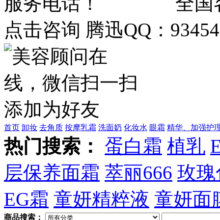
全国客
点击咨询 腾迅QQ：934548
首页
卸妆
去角质
按摩乳霜
洗面奶
化妆水
眼霜
精华、加强护
热门搜索：
蛋白霜
植乳
层保养面霜
萃丽666
玫瑰
EG霜
童妍精粹液
童妍面
商品搜索：