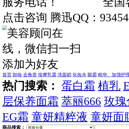
全国客
点击咨询 腾迅QQ：934548
首页
卸妆
去角质
按摩乳霜
洗面奶
化妆水
眼霜
精华、加强护
热门搜索：
蛋白霜
植乳
层保养面霜
萃丽666
玫瑰
EG霜
童妍精粹液
童妍面
商品搜索：