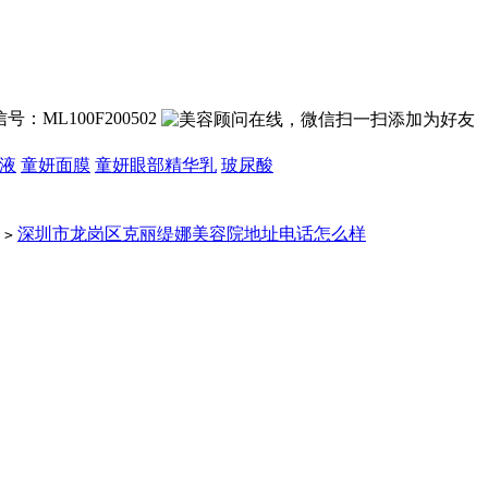
号：ML100F200502
液
童妍面膜
童妍眼部精华乳
玻尿酸
深圳市龙岗区克丽缇娜美容院地址电话怎么样
>