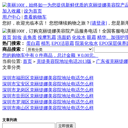
加入收藏
|
设为首页
用户中心
|
查看购物车
您好，欢迎光临本店！
您想继续购物之旅？
[请登录]
，
您是新
全国客服电话：4
首页
卸妆
去角质
按摩乳霜
洗面奶
化妆水
眼霜
精华、加强护
热门搜索：
蛋白霜
植乳
EPO洁容霜
院装化妆水
EPO深层保养
商品搜索：
您的购物车中有 0 件商品，总计金额 ￥0.00元。
当前位置:
首页
克缇美容院地址电话2013版
广东省克丽缇娜
>
>
文章分类
深圳市福田区克丽缇娜美容院地址电话怎么样
深圳市宝安区克丽缇娜美容院地址电话怎么样
深圳市龙岗区克丽缇娜美容院地址电话怎么样
深圳市盐田区克丽缇娜美容院地址电话怎么样
深圳市罗湖区克丽缇娜美容院地址电话怎么样
深圳市南山区克丽缇娜美容院地址电话怎么样
文章列表