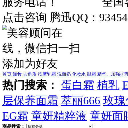
全国客
点击咨询 腾迅QQ：934548
首页
卸妆
去角质
按摩乳霜
洗面奶
化妆水
眼霜
精华、加强护
热门搜索：
蛋白霜
植乳
层保养面霜
萃丽666
玫瑰
EG霜
童妍精粹液
童妍面
商品搜索：