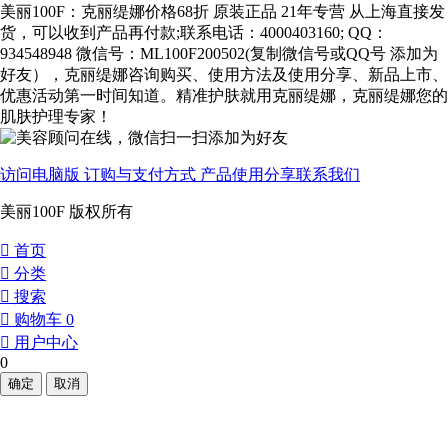
美丽100F：克丽缇娜价格68折 原装正品 21年专营 从上海直接发
货，可以收到产品再付款;联系电话：4000403160; QQ：
934548948 微信号：ML100F200502(复制微信号或QQ号 添加为
好友），克丽缇娜咨询购买、使用方法及使用分享、新品上市、
优惠活动第一时间知道。精准护肤就用克丽缇娜，克丽缇娜您的
肌肤护理专家！
访问电脑版
订购与支付方式
产品使用分享
联系我们
美丽100F 版权所有
󰀁
首页
󰀂
分类
󰀃
搜索
󰀄
购物车
0
󰀅
用户中心
0
确定
取消