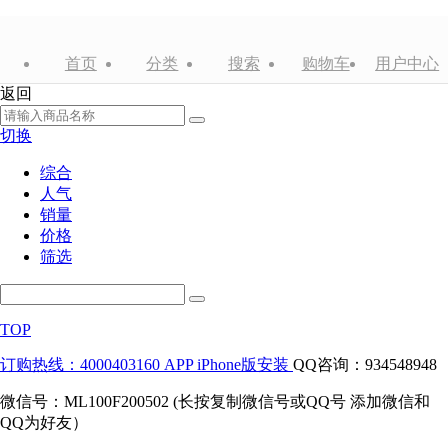
首页
分类
搜索
购物车
用户中心
返回
切换
综合
人气
销量
价格
筛选
TOP
订购热线：4000403160
APP iPhone版安装
QQ咨询：934548948
微信号：ML100F200502 (长按复制微信号或QQ号 添加微信和
QQ为好友）