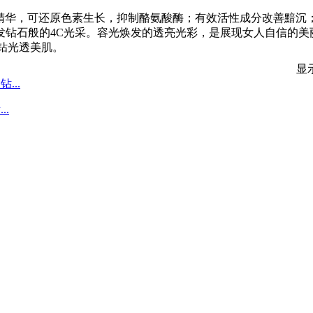
物精华，可还原色素生长，抑制酪氨酸酶；有效活性成分改善黯沉
发钻石般的4C光采。容光焕发的透亮光彩，是展现女人自信的美
钻光透美肌。
显
.