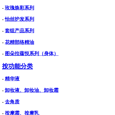
-
玫瑰焕彩系列
-
怡丝护发系列
-
套组产品系列
-
花精部络精油
-
图朵拉蕴悦系列（身体）
按功能分类
-
精华液
-
卸妆液、卸妆油、卸妆霜
-
去角质
-
按摩霜、按摩乳