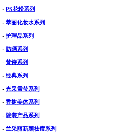
-
PS花粉系列
-
萃丽化妆水系列
-
护理品系列
-
防晒系列
-
梵诗系列
-
经典系列
-
光采雪莹系列
-
香榭美体系列
-
院装产品系列
-
兰采丽新颜祛痘系列