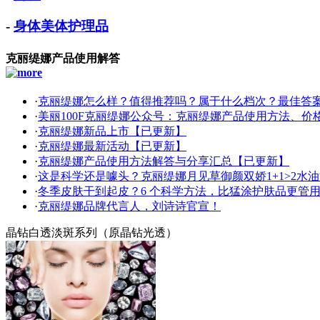
-
身体美体护理品
克丽缇娜产品使用解答
·
克丽缇娜怎么样？值得推荐吗？属于什么档次？最佳答
·
美丽100F克丽缇娜公众号：克丽缇娜产品使用方法、价
·
克丽缇娜新品上市【已更新】
·
克丽缇娜最新活动【已更新】
·
克丽缇娜产品使用方法解答与分享汇总【已更新】
·
这是科学还是噱头？克丽缇娜月见草御颜双娇1+1>2水
·
冬季皮肤干到起皮？6 个科学方法，比猛涂护肤品更管用
·
克丽缇娜品牌代言人，刘诗诗官宣！
晶钻白透淡斑系列（原晶钻光透）