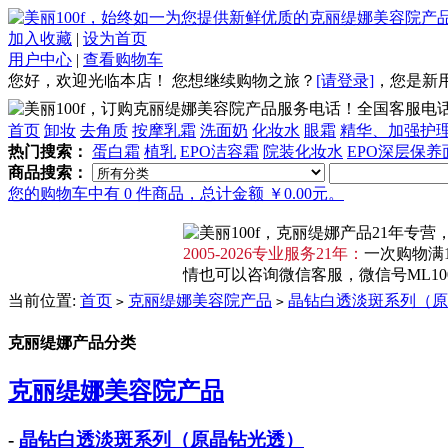
加入收藏
|
设为首页
用户中心
|
查看购物车
您好，欢迎光临本店！
您想继续购物之旅？
[请登录]
，
您是新
全国客服电话：4
首页
卸妆
去角质
按摩乳霜
洗面奶
化妆水
眼霜
精华、加强护
热门搜索：
蛋白霜
植乳
EPO洁容霜
院装化妆水
EPO深层保养
商品搜索：
您的购物车中有 0 件商品，总计金额 ￥0.00元。
2005-2026专业服务21年：
一次购物满1
情也可以咨询微信客服，微信号ML100F
当前位置:
首页
克丽缇娜美容院产品
晶钻白透淡斑系列（原
>
>
克丽缇娜产品分类
克丽缇娜美容院产品
-
晶钻白透淡斑系列（原晶钻光透）