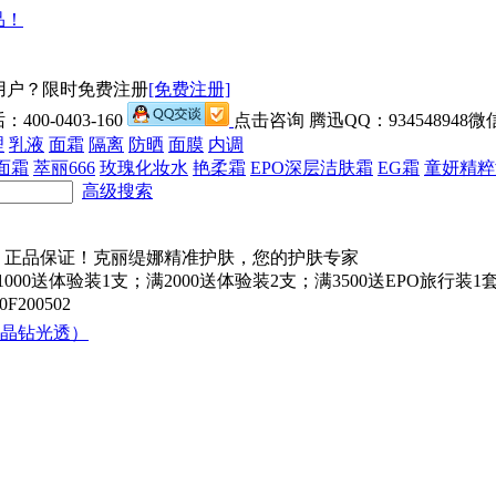
用户？限时免费注册
[免费注册]
00-0403-160
点击咨询 腾迅QQ：934548948微信
理
乳液
面霜
隔离
防晒
面膜
内调
面霜
萃丽666
玫瑰化妆水
艳柔霜
EPO深层洁肤霜
EG霜
童妍精粹
高级搜索
000送体验装1支；满2000送体验装2支；满3500送EPO旅行
200502
晶钻光透）