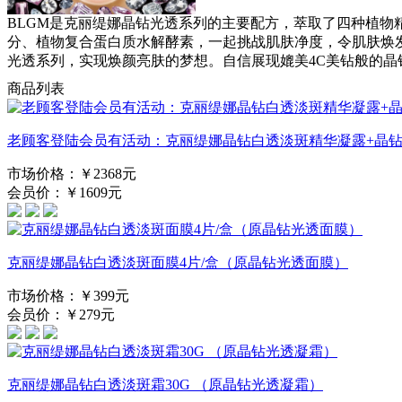
BLGM是克丽缇娜晶钻光透系列的主要配方，萃取了四种植
分、植物复合蛋白质水解酵素，一起挑战肌肤净度，令肌肤焕
光透系列，实现焕颜亮肤的梦想。自信展现媲美4C美钻般的晶
商品列表
老顾客登陆会员有活动：克丽缇娜晶钻白透淡斑精华凝露+晶钻..
市场价格：￥2368元
会员价：￥1609元
克丽缇娜晶钻白透淡斑面膜4片/盒（原晶钻光透面膜）
市场价格：￥399元
会员价：￥279元
克丽缇娜晶钻白透淡斑霜30G （原晶钻光透凝霜）