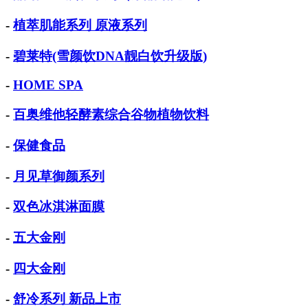
-
植萃肌能系列 原液系列
-
碧莱特(雪颜饮DNA靓白饮升级版)
-
HOME SPA
-
百奥维他轻酵素综合谷物植物饮料
-
保健食品
-
月见草御颜系列
-
双色冰淇淋面膜
-
五大金刚
-
四大金刚
-
舒冷系列 新品上市