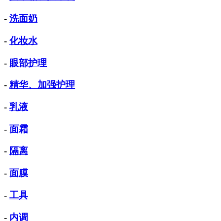
-
洗面奶
-
化妆水
-
眼部护理
-
精华、加强护理
-
乳液
-
面霜
-
隔离
-
面膜
-
工具
-
内调