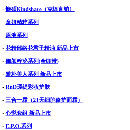
-
慷硕Kindshare（克缇直销）
-
童妍精粹系列
-
原液系列
-
花精部络花君子精油 新品上市
-
御颜粹泌系列(金绷带)
-
雅朴美人系列 新品上市
-
RnD瑷缇彩妆护肤
-
三合一霜（21天细胞修护面霜）
-
心悦套组 新品上市
-
E.P.O.系列