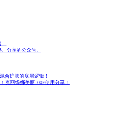
案！
格、分享的公众号。
油混合护肤的底层逻辑！
！克丽缇娜美丽100F使用分享！