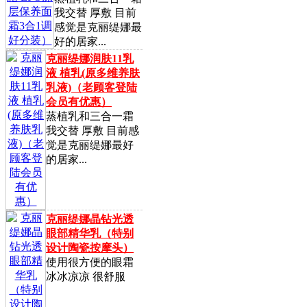
我交替 厚敷 目前
感觉是克丽缇娜最
好的居家...
克丽缇娜润肤11乳
液 植乳(原多维养肤
乳液)（老顾客登陆
会员有优惠）
蒸植乳和三合一霜
我交替 厚敷 目前感
觉是克丽缇娜最好
的居家...
克丽缇娜晶钻光透
眼部精华乳（特别
设计陶瓷按摩头）
使用很方便的眼霜
冰冰凉凉 很舒服