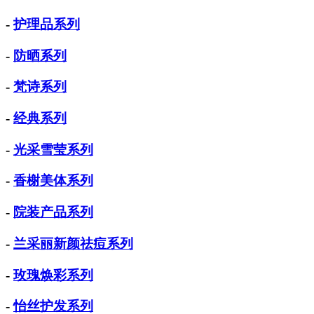
-
护理品系列
-
防晒系列
-
梵诗系列
-
经典系列
-
光采雪莹系列
-
香榭美体系列
-
院装产品系列
-
兰采丽新颜祛痘系列
-
玫瑰焕彩系列
-
怡丝护发系列