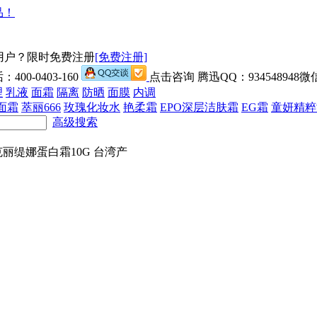
用户？限时免费注册
[免费注册]
00-0403-160
点击咨询 腾迅QQ：934548948微信
理
乳液
面霜
隔离
防晒
面膜
内调
面霜
萃丽666
玫瑰化妆水
艳柔霜
EPO深层洁肤霜
EG霜
童妍精粹
高级搜索
丽缇娜蛋白霜10G 台湾产