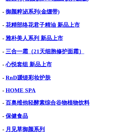
-
御颜粹泌系列(金绷带)
-
花精部络花君子精油 新品上市
-
雅朴美人系列 新品上市
-
三合一霜（21天细胞修护面霜）
-
心悦套组 新品上市
-
RnD瑷缇彩妆护肤
-
HOME SPA
-
百奥维他轻酵素综合谷物植物饮料
-
保健食品
-
月见草御颜系列