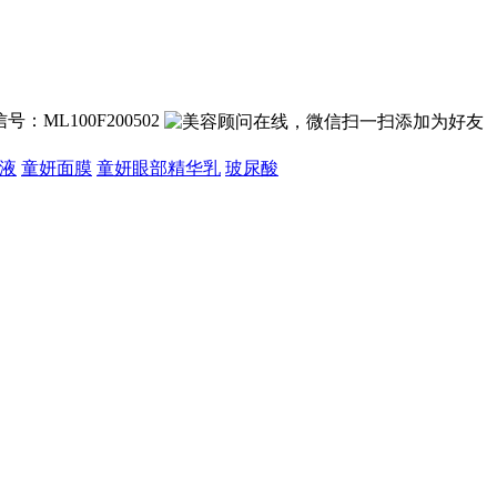
号：ML100F200502
液
童妍面膜
童妍眼部精华乳
玻尿酸