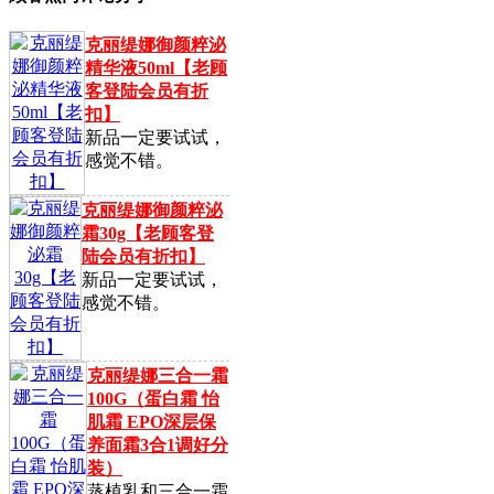
克丽缇娜御颜粹泌
精华液50ml【老顾
客登陆会员有折
扣】
新品一定要试试，
感觉不错。
克丽缇娜御颜粹泌
霜30g【老顾客登
陆会员有折扣】
新品一定要试试，
感觉不错。
克丽缇娜三合一霜
100G（蛋白霜 怡
肌霜 EPO深层保
养面霜3合1调好分
装）
蒸植乳和三合一霜