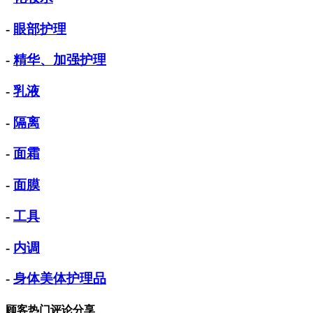
-
眼部护理
-
精华、加强护理
-
乳液
-
隔离
-
面霜
-
面膜
-
工具
-
内调
-
身体美体护理品
顾客热门评论分享