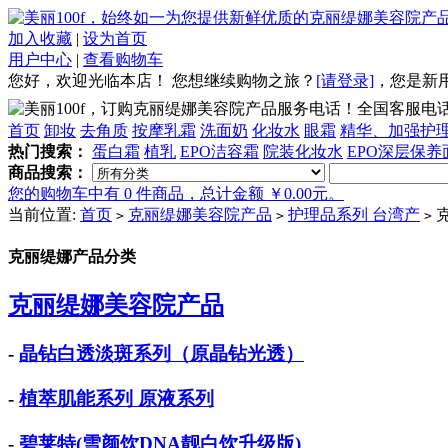
加入收藏
|
设为首页
用户中心
|
查看购物车
您好，欢迎光临本店！
您想继续购物之旅？
[请登录]
，
您是新
全国客服电话：4
首页
卸妆
去角质
按摩乳霜
洗面奶
化妆水
眼霜
精华、加强护
热门搜索：
蛋白霜
植乳
EPO洁容霜
院装化妆水
EPO深层保养
商品搜索：
您的购物车中有 0 件商品，总计金额 ￥0.00元。
当前位置:
首页
克丽缇娜美容院产品
护理品系列 台湾产
克
>
>
>
克丽缇娜产品分类
克丽缇娜美容院产品
-
晶钻白透淡斑系列（原晶钻光透）
-
植萃肌能系列 原液系列
-
碧莱特(雪颜饮DNA靓白饮升级版)