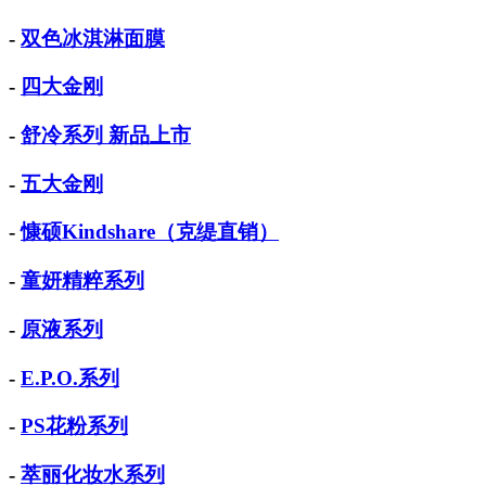
-
双色冰淇淋面膜
-
四大金刚
-
舒冷系列 新品上市
-
五大金刚
-
慷硕Kindshare（克缇直销）
-
童妍精粹系列
-
原液系列
-
E.P.O.系列
-
PS花粉系列
-
萃丽化妆水系列