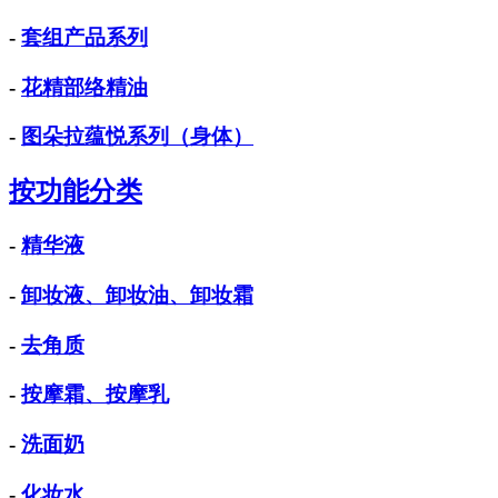
-
套组产品系列
-
花精部络精油
-
图朵拉蕴悦系列（身体）
按功能分类
-
精华液
-
卸妆液、卸妆油、卸妆霜
-
去角质
-
按摩霜、按摩乳
-
洗面奶
-
化妆水