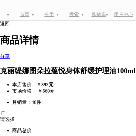
首页
分类
搜索
购物车
用户中心
返回
商品详情
分享
克丽缇娜图朵拉蕴悦身体舒缓护理油100ml
本店售价：
￥392元
市场价格：
￥560元
月销量：48件
请选择
商品总价：