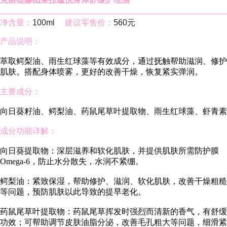
净含量：
100ml
建议零售价：
560元
产品说明：
萃取鳄梨油、雨生红球藻等有效成分，通过抚触帮助滋润、修护
肌肤。搭配身体喷雾，更好的改善干燥，恢复紧实弹润。
主要成分：
向日葵籽油、鳄梨油、药鼠尾草叶提取物、雨生红球藻、虾青素
成分功能详解：
向日葵提取物：深层滋养和软化肌肤，并提供肌肤所需防护膜
Omega-6，防止水分散失，水润不紧绷。
鳄梨油：紧致保湿，帮助修护、滋润、软化肌肤，改善干燥粗糙
等问题，预防肌肤以此导致的提早老化。
药鼠尾草叶提取物：药鼠尾草挥发时强烈而清新的香气，有舒缓
功效；可帮助调节皮肤油脂分泌，改善毛孔粗大等问题，细滑紧