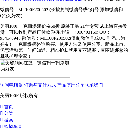
微信号：ML100F200502 (长按复制微信号或QQ号 添加微信和
QQ为好友）
美丽100F：克丽缇娜价格68折 原装正品 21年专营 从上海直接发
货，可以收到产品再付款;联系电话：4000403160; QQ：
934548948 微信号：ML100F200502(复制微信号或QQ号 添加为
好友），克丽缇娜咨询购买、使用方法及使用分享、新品上市、
优惠活动第一时间知道。精准护肤就用克丽缇娜，克丽缇娜您的
肌肤护理专家！
访问电脑版
订购与支付方式
产品使用分享
联系我们
美丽100F 版权所有
󰀁
首页
󰀂
分类
󰀃
搜索
󰀄
购物车
0