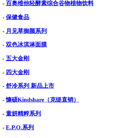
-
百奥维他轻酵素综合谷物植物饮料
-
保健食品
-
月见草御颜系列
-
双色冰淇淋面膜
-
五大金刚
-
四大金刚
-
舒冷系列 新品上市
-
慷硕Kindshare（克缇直销）
-
童妍精粹系列
-
E.P.O.系列