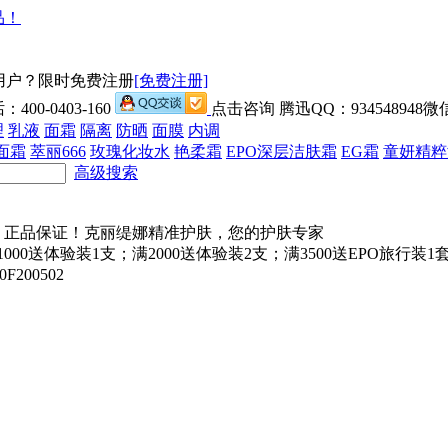
用户？限时免费注册
[免费注册]
00-0403-160
点击咨询 腾迅QQ：934548948微信
理
乳液
面霜
隔离
防晒
面膜
内调
面霜
萃丽666
玫瑰化妆水
艳柔霜
EPO深层洁肤霜
EG霜
童妍精粹
高级搜索
000送体验装1支；满2000送体验装2支；满3500送EPO旅行
200502