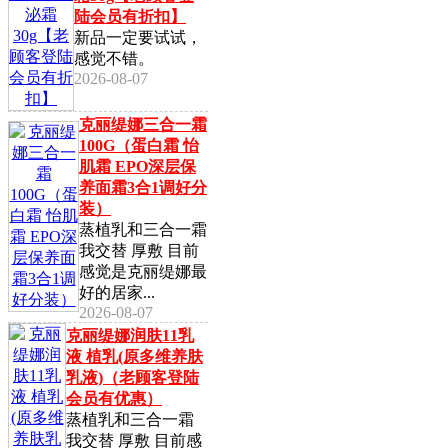
陆会员有折扣】
新品一定要试试，
感觉不错。
2026-08-07
克丽缇娜三合一霜
100G（蛋白霜 怡
肌霜 EPO深层保
养面霜3合1调好分
装）
蒸植乳和三合一霜
我交替 厚敷 目前
感觉是克丽缇娜最
好的居家...
2026-08-07
克丽缇娜润肤11乳
液 植乳(原多维养肤
乳液)（老顾客登陆
会员有优惠）
蒸植乳和三合一霜
我交替 厚敷 目前感