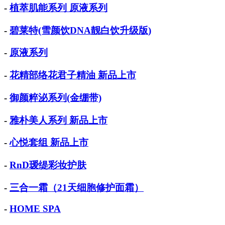
-
植萃肌能系列 原液系列
-
碧莱特(雪颜饮DNA靓白饮升级版)
-
原液系列
-
花精部络花君子精油 新品上市
-
御颜粹泌系列(金绷带)
-
雅朴美人系列 新品上市
-
心悦套组 新品上市
-
RnD瑷缇彩妆护肤
-
三合一霜（21天细胞修护面霜）
-
HOME SPA