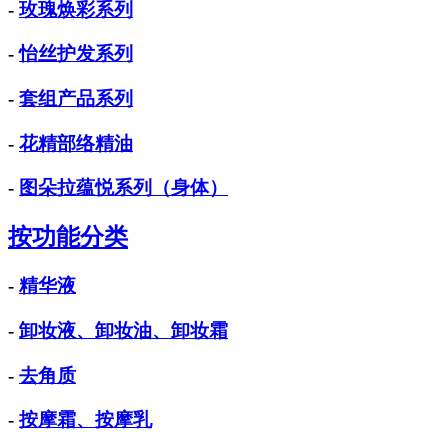
-
玫瑰焕彩系列
-
怡丝护发系列
-
套组产品系列
-
花精部络精油
-
图朵拉蕴悦系列（身体）
按功能分类
-
精华液
-
卸妆液、卸妆油、卸妆霜
-
去角质
-
按摩霜、按摩乳