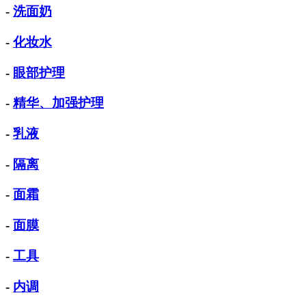
-
洗面奶
-
化妆水
-
眼部护理
-
精华、加强护理
-
乳液
-
隔离
-
面霜
-
面膜
-
工具
-
内调