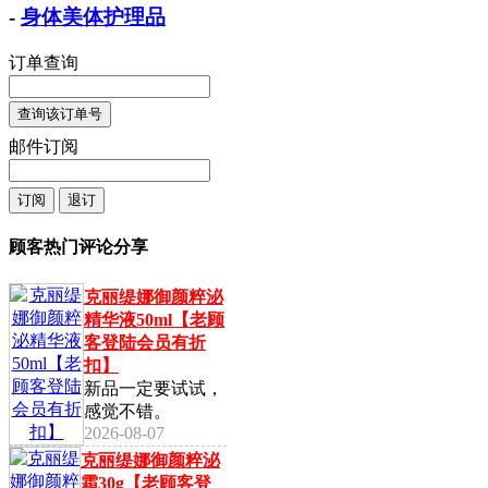
-
身体美体护理品
订单查询
邮件订阅
顾客热门评论分享
克丽缇娜御颜粹泌
精华液50ml【老顾
客登陆会员有折
扣】
新品一定要试试，
感觉不错。
2026-08-07
克丽缇娜御颜粹泌
霜30g【老顾客登