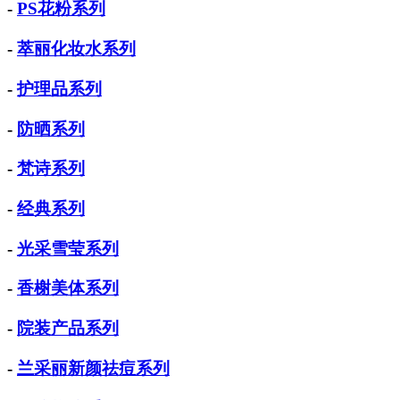
-
PS花粉系列
-
萃丽化妆水系列
-
护理品系列
-
防晒系列
-
梵诗系列
-
经典系列
-
光采雪莹系列
-
香榭美体系列
-
院装产品系列
-
兰采丽新颜祛痘系列