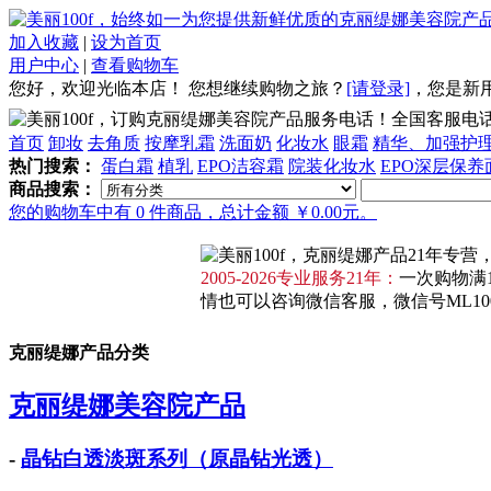
加入收藏
|
设为首页
用户中心
|
查看购物车
您好，欢迎光临本店！
您想继续购物之旅？
[请登录]
，
您是新
全国客服电话：4
首页
卸妆
去角质
按摩乳霜
洗面奶
化妆水
眼霜
精华、加强护
热门搜索：
蛋白霜
植乳
EPO洁容霜
院装化妆水
EPO深层保养
商品搜索：
您的购物车中有 0 件商品，总计金额 ￥0.00元。
2005-2026专业服务21年：
一次购物满1
情也可以咨询微信客服，微信号ML100F
克丽缇娜产品分类
克丽缇娜美容院产品
-
晶钻白透淡斑系列（原晶钻光透）