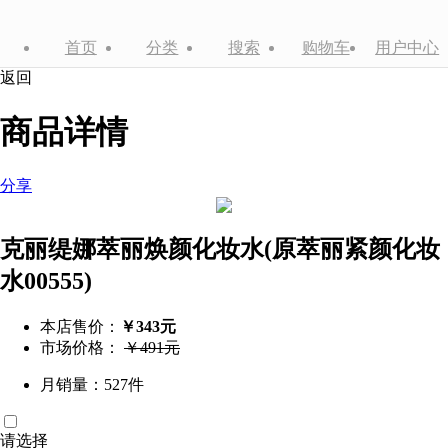
首页
分类
搜索
购物车
用户中心
返回
商品详情
分享
克丽缇娜萃丽焕颜化妆水(原萃丽紧颜化妆
水00555)
本店售价：
￥343元
市场价格：
￥491元
月销量：527件
请选择