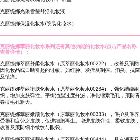
克丽缇娜光采雪莹舒活化妆液
克丽缇娜保湿化妆水(院装化妆水）
克丽缇娜萃丽化妆水系列
还有其他功能的化妆水(点击产品名称
查看详情）：
克丽缇娜萃丽舒柔化妆水（原萃丽化妆水00222）
，改善及预防
因化妆品或日晒引起的过敏。如红肿、发痒及刺痛。消炎、抗菌
及镇痛。
克丽缇娜萃丽衡肤化妆水（原萃丽化妆水00234）
，
强化结缔组
织，增加皮肤弹性。平衡油脂过度分泌，净化缩紧毛孔，预防青
春痘毛孔粗大。
克丽缇娜萃丽嫩颜化妆水（原萃丽化妆水00333）
，保护及保养
受损和疲劳之皮肤，促进细胞再生。增进皮肤弹性、柔软皮肤，
改善及预防细小皱纹与眼袋。
克丽缇娜萃丽清颜化妆水（原萃丽化妆水00444）
，具有消毒及