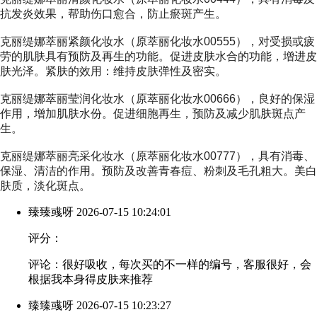
抗发炎效果，帮助伤口愈合，防止瘀斑产生。
克丽缇娜萃丽紧颜化妆水（原萃丽化妆水00555）
，对受损或疲
劳的肌肤具有预防及再生的功能。促进皮肤水合的功能，增进皮
肤光泽。紧肤的效用：维持皮肤弹性及密实。
克丽缇娜萃丽莹润化妆水（原萃丽化妆水00666）
，良好的保湿
作用，增加肌肤水份。促进细胞再生，预防及减少肌肤斑点产
生。
克丽缇娜萃丽亮采化妆水（原萃丽化妆水00777）
，具有消毒、
保湿、清洁的作用。预防及改善青春痘、粉刺及毛孔粗大。美白
肤质，淡化斑点。
臻臻彧呀
2026-07-15 10:24:01
评分：
评论：很好吸收，每次买的不一样的编号，客服很好，会
根据我本身得皮肤来推荐
臻臻彧呀
2026-07-15 10:23:27