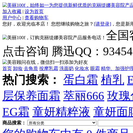
加入收藏
|
设为首页
用户中心
|
查看购物车
您好，欢迎光临本店！
您想继续购物之旅？
[请登录]
，
您是新
全国客
点击咨询 腾迅QQ：934548
首页
卸妆
去角质
按摩乳霜
洗面奶
化妆水
眼霜
精华、加强护
热门搜索：
蛋白霜
植乳
层保养面霜
萃丽666
玫瑰
EG霜
童妍精粹液
童妍面
商品搜索：