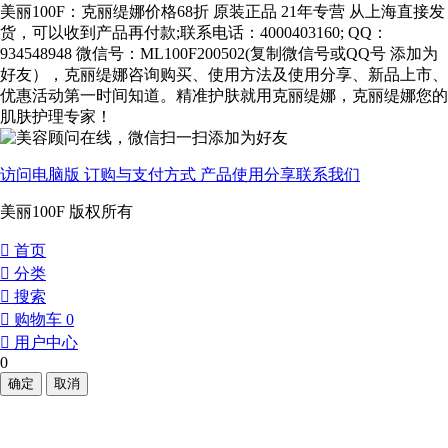
美丽100F：克丽缇娜价格68折 原装正品 21年专营 从上海直接发
货，可以收到产品再付款;联系电话：4000403160; QQ：
934548948 微信号：ML100F200502(复制微信号或QQ号 添加为
好友），克丽缇娜咨询购买、使用方法及使用分享、新品上市、
优惠活动第一时间知道。精准护肤就用克丽缇娜，克丽缇娜您的
肌肤护理专家！
访问电脑版
订购与支付方式
产品使用分享
联系我们
美丽100F 版权所有
󰀁
首页
󰀂
分类
󰀃
搜索
󰀄
购物车
0
󰀅
用户中心
0
确定
取消