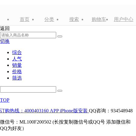
首页
分类
搜索
购物车
用户中心
返回
切换
综合
人气
销量
价格
筛选
TOP
订购热线：4000403160
APP iPhone版安装
QQ咨询：934548948
微信号：ML100F200502 (长按复制微信号或QQ号 添加微信和
QQ为好友）