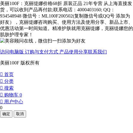
美丽100F：克丽缇娜价格68折 原装正品 21年专营 从上海直接发
货，可以收到产品再付款;联系电话：4000403160; QQ：
934548948 微信号：ML100F200502(复制微信号或QQ号 添加为
好友），克丽缇娜咨询购买、使用方法及使用分享、新品上市、
优惠活动第一时间知道。精准护肤就用克丽缇娜，克丽缇娜您的
肌肤护理专家！
访问电脑版
订购与支付方式
产品使用分享
联系我们
美丽100F 版权所有
󰀁
首页
󰀂
分类
󰀃
搜索
󰀄
购物车
0
󰀅
用户中心
0
确定
取消