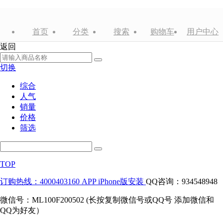
首页
分类
搜索
购物车
用户中心
返回
切换
综合
人气
销量
价格
筛选
TOP
订购热线：4000403160
APP iPhone版安装
QQ咨询：934548948
微信号：ML100F200502 (长按复制微信号或QQ号 添加微信和
QQ为好友）