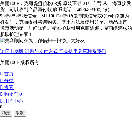
美丽100F：克丽缇娜价格68折 原装正品 21年专营 从上海直接发
货，可以收到产品再付款;联系电话：4000403160; QQ：
934548948 微信号：ML100F200502(复制微信号或QQ号 添加为
好友），克丽缇娜咨询购买、使用方法及使用分享、新品上市、
优惠活动第一时间知道。精准护肤就用克丽缇娜，克丽缇娜您的
肌肤护理专家！
访问电脑版
订购与支付方式
产品使用分享
联系我们
美丽100F 版权所有
󰀁
首页
󰀂
分类
󰀃
搜索
󰀄
购物车
0
󰀅
用户中心
0
确定
取消