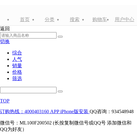
首页
分类
搜索
购物车
用户中心
返回
切换
综合
人气
销量
价格
筛选
TOP
订购热线：4000403160
APP iPhone版安装
QQ咨询：934548948
微信号：ML100F200502 (长按复制微信号或QQ号 添加微信和
QQ为好友）