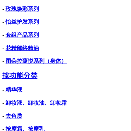
-
玫瑰焕彩系列
-
怡丝护发系列
-
套组产品系列
-
花精部络精油
-
图朵拉蕴悦系列（身体）
按功能分类
-
精华液
-
卸妆液、卸妆油、卸妆霜
-
去角质
-
按摩霜、按摩乳