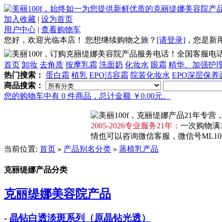
加入收藏
|
设为首页
用户中心
|
查看购物车
您好，欢迎光临本店！
您想继续购物之旅？
[请登录]
，
您是新
全国客服电话：4
首页
卸妆
去角质
按摩乳霜
洗面奶
化妆水
眼霜
精华、加强护
热门搜索：
蛋白霜
植乳
EPO洁容霜
院装化妆水
EPO深层保养
商品搜索：
您的购物车中有 0 件商品，总计金额 ￥0.00元。
2005-2026专业服务21年：
一次购物满1
情也可以咨询微信客服，微信号ML100F
当前位置:
首页
产品别名分类
蒸植乳产品
>
>
克丽缇娜产品分类
克丽缇娜美容院产品
-
晶钻白透淡斑系列（原晶钻光透）