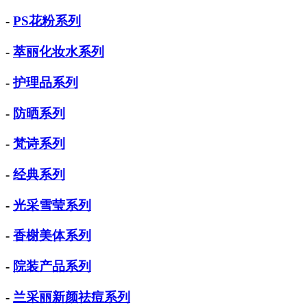
-
PS花粉系列
-
萃丽化妆水系列
-
护理品系列
-
防晒系列
-
梵诗系列
-
经典系列
-
光采雪莹系列
-
香榭美体系列
-
院装产品系列
-
兰采丽新颜祛痘系列