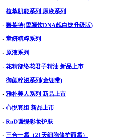
-
植萃肌能系列 原液系列
-
碧莱特(雪颜饮DNA靓白饮升级版)
-
童妍精粹系列
-
原液系列
-
花精部络花君子精油 新品上市
-
御颜粹泌系列(金绷带)
-
雅朴美人系列 新品上市
-
心悦套组 新品上市
-
RnD瑷缇彩妆护肤
-
三合一霜（21天细胞修护面霜）