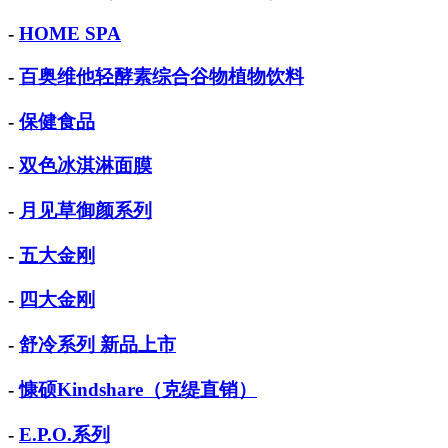
-
HOME SPA
-
百奥维他轻酵素综合谷物植物饮料
-
保健食品
-
双色冰淇淋面膜
-
月见草御颜系列
-
五大金刚
-
四大金刚
-
舒冷系列 新品上市
-
慷硕Kindshare（克缇直销）
-
E.P.O.系列