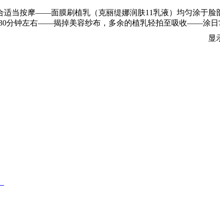
适当按摩——面膜刷植乳（克丽缇娜润肤11乳液）均匀涂于脸
30分钟左右——揭掉美容纱布，多余的植乳轻拍至吸收——涂日常
显