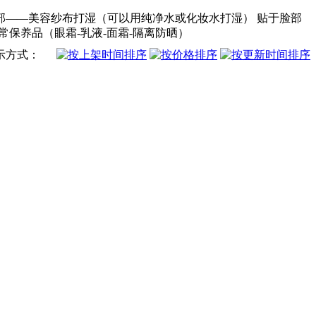
部——美容纱布打湿（可以用纯净水或化妆水打湿） 贴于脸部
保养品（眼霜-乳液-面霜-隔离防晒）
示方式：