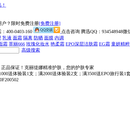
用户？限时免费注册
[免费注册]
00-0403-160
点击咨询 腾迅QQ：934548948微信
理
乳液
面霜
隔离
防晒
面膜
内调
面霜
萃丽666
玫瑰化妆水
艳柔霜
EPO深层洁肤霜
EG霜
童妍精粹
高级搜索
000送体验装1支；满2000送体验装2支；满3500送EPO旅行
200502