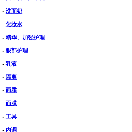
-
洗面奶
-
化妆水
-
精华、加强护理
-
眼部护理
-
乳液
-
隔离
-
面霜
-
面膜
-
工具
-
内调