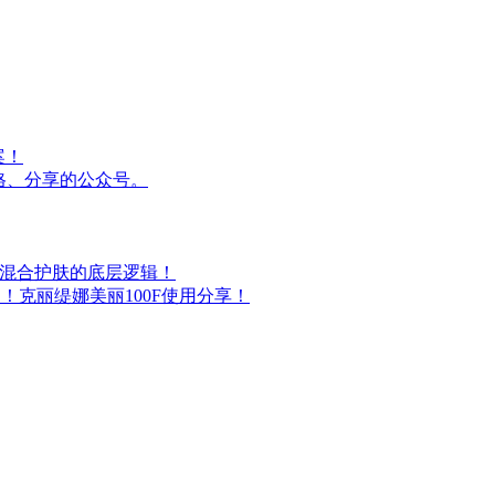
案！
格、分享的公众号。
油混合护肤的底层逻辑！
！克丽缇娜美丽100F使用分享！