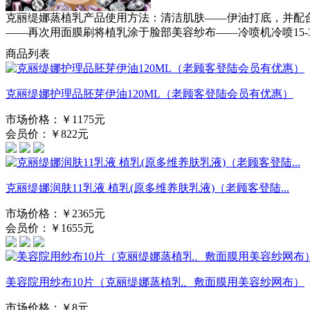
克丽缇娜蒸植乳产品使用方法：清洁肌肤——伊油打底，并配合
——再次用面膜刷将植乳涂于脸部美容纱布——冷喷机冷喷15-
商品列表
克丽缇娜护理品胚芽伊油120ML（老顾客登陆会员有优惠）
市场价格：￥1175元
会员价：￥822元
克丽缇娜润肤11乳液 植乳(原多维养肤乳液)（老顾客登陆...
市场价格：￥2365元
会员价：￥1655元
美容院用纱布10片（克丽缇娜蒸植乳、敷面膜用美容纱网布）
市场价格：￥8元