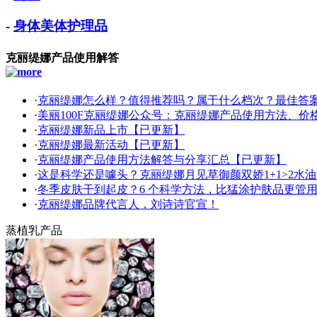
-
身体美体护理品
克丽缇娜产品使用解答
·
克丽缇娜怎么样？值得推荐吗？属于什么档次？最佳答
·
美丽100F克丽缇娜公众号：克丽缇娜产品使用方法、价
·
克丽缇娜新品上市【已更新】
·
克丽缇娜最新活动【已更新】
·
克丽缇娜产品使用方法解答与分享汇总【已更新】
·
这是科学还是噱头？克丽缇娜月见草御颜双娇1+1>2水
·
冬季皮肤干到起皮？6 个科学方法，比猛涂护肤品更管用
·
克丽缇娜品牌代言人，刘诗诗官宣！
蒸植乳产品