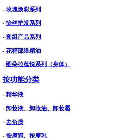
-
玫瑰焕彩系列
-
怡丝护发系列
-
套组产品系列
-
花精部络精油
-
图朵拉蕴悦系列（身体）
按功能分类
-
精华液
-
卸妆液、卸妆油、卸妆霜
-
去角质
-
按摩霜、按摩乳