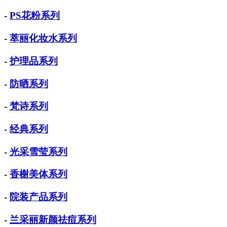
-
PS花粉系列
-
萃丽化妆水系列
-
护理品系列
-
防晒系列
-
梵诗系列
-
经典系列
-
光采雪莹系列
-
香榭美体系列
-
院装产品系列
-
兰采丽新颜祛痘系列