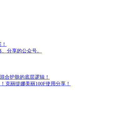
案！
格、分享的公众号。
油混合护肤的底层逻辑！
！克丽缇娜美丽100F使用分享！