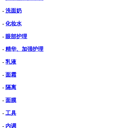
-
洗面奶
-
化妆水
-
眼部护理
-
精华、加强护理
-
乳液
-
面霜
-
隔离
-
面膜
-
工具
-
内调