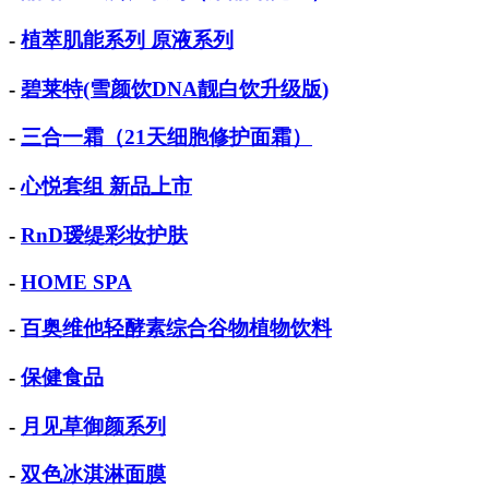
-
植萃肌能系列 原液系列
-
碧莱特(雪颜饮DNA靓白饮升级版)
-
三合一霜（21天细胞修护面霜）
-
心悦套组 新品上市
-
RnD瑷缇彩妆护肤
-
HOME SPA
-
百奥维他轻酵素综合谷物植物饮料
-
保健食品
-
月见草御颜系列
-
双色冰淇淋面膜