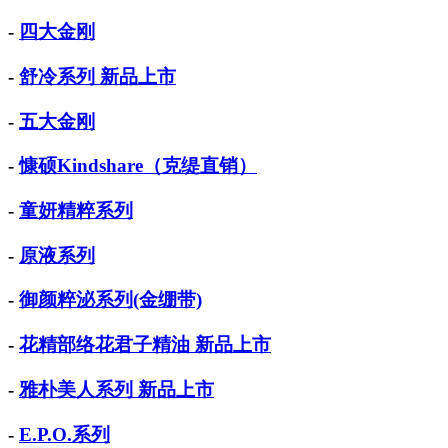
-
四大金刚
-
舒冷系列 新品上市
-
五大金刚
-
慷硕Kindshare（克缇直销）
-
童妍精粹系列
-
原液系列
-
御颜粹泌系列(金绷带)
-
花精部络花君子精油 新品上市
-
雅朴美人系列 新品上市
-
E.P.O.系列