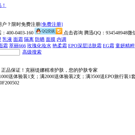
用户？限时免费注册
[免费注册]
00-0403-160
点击咨询 腾迅QQ：934548948微信
理
乳液
面霜
隔离
防晒
面膜
内调
面霜
萃丽666
玫瑰化妆水
艳柔霜
EPO深层洁肤霜
EG霜
童妍精粹
高级搜索
000送体验装1支；满2000送体验装2支；满3500送EPO旅行
200502