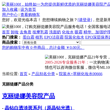
加入收藏
|
设为首页
用户中心
|
查看购物车
您好，欢迎光临本店！
您想继续购物之旅？
[请登录]
，
您是新
全国客服电话：4
首页
卸妆
去角质
按摩乳霜
洗面奶
化妆水
眼霜
精华、加强护
热门搜索：
蛋白霜
植乳
EPO洁容霜
院装化妆水
EPO深层保养
商品搜索：
您的购物车中有 0 件商品，总计金额 ￥0.00元。
2005-2026专业服务21年：
一次购物满1
情也可以咨询微信客服，微信号ML100F
当前位置:
首页
产品别名分类
院装水+萃丽化妆水00666
>
>
克丽缇娜产品分类
克丽缇娜美容院产品
-
晶钻白透淡斑系列（原晶钻光透）