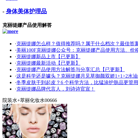
-
身体美体护理品
克丽缇娜产品使用解答
·
克丽缇娜怎么样？值得推荐吗？属于什么档次？最佳答
·
美丽100F克丽缇娜公众号：克丽缇娜产品使用方法、价
·
克丽缇娜新品上市【已更新】
·
克丽缇娜最新活动【已更新】
·
克丽缇娜产品使用方法解答与分享汇总【已更新】
·
这是科学还是噱头？克丽缇娜月见草御颜双娇1+1>2水
·
冬季皮肤干到起皮？6 个科学方法，比猛涂护肤品更管用
·
克丽缇娜品牌代言人，刘诗诗官宣！
院装水+萃丽化妆水00666