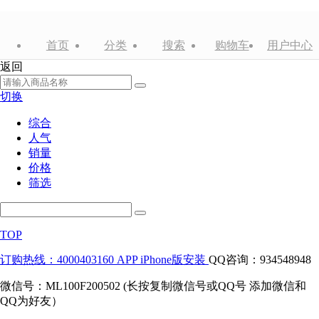
首页
分类
搜索
购物车
用户中心
返回
切换
综合
人气
销量
价格
筛选
TOP
订购热线：4000403160
APP iPhone版安装
QQ咨询：934548948
微信号：ML100F200502 (长按复制微信号或QQ号 添加微信和
QQ为好友）