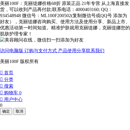
美丽100F：克丽缇娜价格68折 原装正品 21年专营 从上海直接发
货，可以收到产品再付款;联系电话：4000403160; QQ：
934548948 微信号：ML100F200502(复制微信号或QQ号 添加为
好友），克丽缇娜咨询购买、使用方法及使用分享、新品上市、
优惠活动第一时间知道。精准护肤就用克丽缇娜，克丽缇娜您的
肌肤护理专家！
访问电脑版
订购与支付方式
产品使用分享
联系我们
美丽100F 版权所有
󰀁
首页
󰀂
分类
󰀃
搜索
󰀄
购物车
0
󰀅
用户中心
0
确定
取消