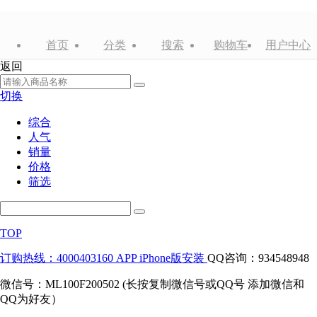
首页
分类
搜索
购物车
用户中心
返回
切换
综合
人气
销量
价格
筛选
TOP
订购热线：4000403160
APP iPhone版安装
QQ咨询：934548948
微信号：ML100F200502 (长按复制微信号或QQ号 添加微信和
QQ为好友）