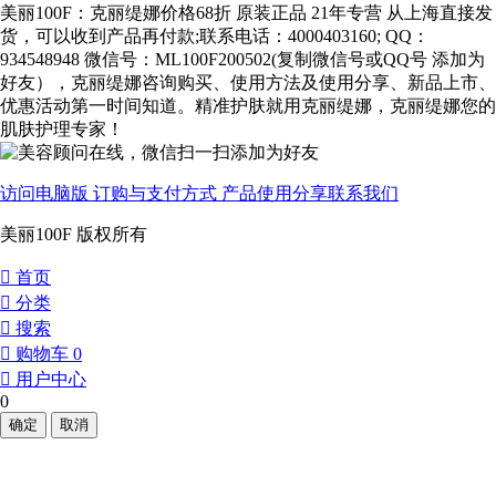
美丽100F：克丽缇娜价格68折 原装正品 21年专营 从上海直接发
货，可以收到产品再付款;联系电话：4000403160; QQ：
934548948 微信号：ML100F200502(复制微信号或QQ号 添加为
好友），克丽缇娜咨询购买、使用方法及使用分享、新品上市、
优惠活动第一时间知道。精准护肤就用克丽缇娜，克丽缇娜您的
肌肤护理专家！
访问电脑版
订购与支付方式
产品使用分享
联系我们
美丽100F 版权所有
󰀁
首页
󰀂
分类
󰀃
搜索
󰀄
购物车
0
󰀅
用户中心
0
确定
取消