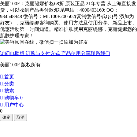
美丽100F：克丽缇娜价格68折 原装正品 21年专营 从上海直接发
货，可以收到产品再付款;联系电话：4000403160; QQ：
934548948 微信号：ML100F200502(复制微信号或QQ号 添加为
好友），克丽缇娜咨询购买、使用方法及使用分享、新品上市、
优惠活动第一时间知道。精准护肤就用克丽缇娜，克丽缇娜您的
肌肤护理专家！
访问电脑版
订购与支付方式
产品使用分享
联系我们
美丽100F 版权所有
󰀁
首页
󰀂
分类
󰀃
搜索
󰀄
购物车
0
󰀅
用户中心
0
确定
取消