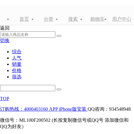
首页
分类
搜索
购物车
用户中心
返回
切换
综合
人气
销量
价格
筛选
TOP
订购热线：4000403160
APP iPhone版安装
QQ咨询：934548948
微信号：ML100F200502 (长按复制微信号或QQ号 添加微信和
QQ为好友）