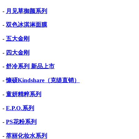
-
月见草御颜系列
-
双色冰淇淋面膜
-
五大金刚
-
四大金刚
-
舒冷系列 新品上市
-
慷硕Kindshare（克缇直销）
-
童妍精粹系列
-
E.P.O.系列
-
PS花粉系列
-
萃丽化妆水系列