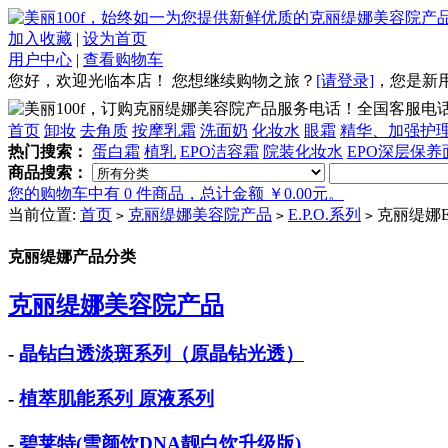
加入收藏
|
设为首页
用户中心
|
查看购物车
您好，欢迎光临本店！
您想继续购物之旅？
[请登录]
，
您是新
全国客服电话：4
首页
卸妆
去角质
按摩乳霜
洗面奶
化妆水
眼霜
精华、加强护
热门搜索：
蛋白霜
植乳
EPO洁容霜
院装化妆水
EPO深层保养
商品搜索：
您的购物车中有 0 件商品，总计金额 ￥0.00元。
当前位置:
首页
克丽缇娜美容院产品
E.P.O.系列
克丽缇娜
>
>
>
克丽缇娜产品分类
克丽缇娜美容院产品
-
晶钻白透淡斑系列（原晶钻光透）
-
植萃肌能系列 原液系列
-
碧莱特(雪颜饮DNA靓白饮升级版)