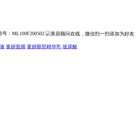
号：ML100F200502
液
童妍面膜
童妍眼部精华乳
玻尿酸