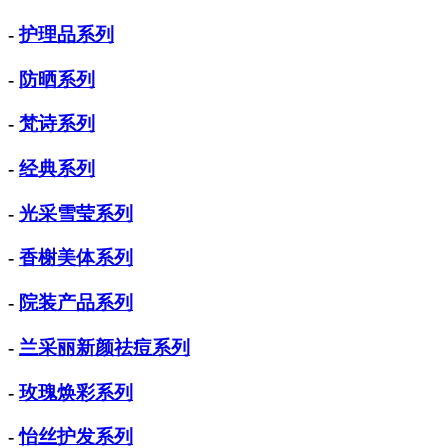
-
护理品系列
-
防晒系列
-
梵诗系列
-
经典系列
-
光采雪莹系列
-
香榭美体系列
-
院装产品系列
-
兰采丽新颜祛痘系列
-
玫瑰焕彩系列
-
怡丝护发系列