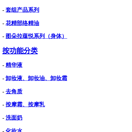
-
套组产品系列
-
花精部络精油
-
图朵拉蕴悦系列（身体）
按功能分类
-
精华液
-
卸妆液、卸妆油、卸妆霜
-
去角质
-
按摩霜、按摩乳
-
洗面奶
-
化妆水