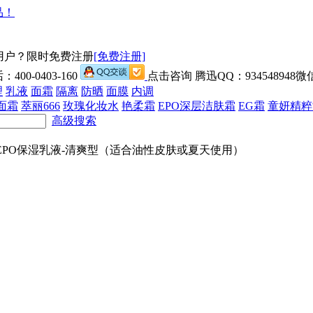
用户？限时免费注册
[免费注册]
00-0403-160
点击咨询 腾迅QQ：934548948微信
理
乳液
面霜
隔离
防晒
面膜
内调
面霜
萃丽666
玫瑰化妆水
艳柔霜
EPO深层洁肤霜
EG霜
童妍精粹
高级搜索
EPO保湿乳液-清爽型（适合油性皮肤或夏天使用）