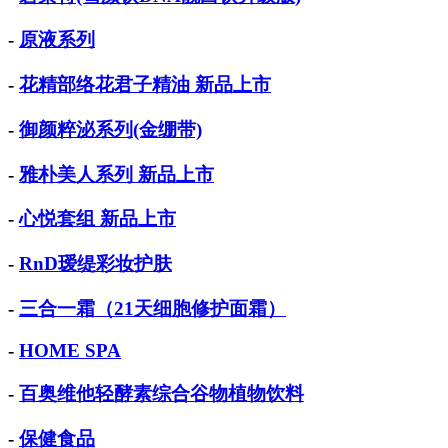
-
原液系列
-
花精部络花君子精油 新品上市
-
御颜粹泌系列(金绷带)
-
雅朴美人系列 新品上市
-
心悦套组 新品上市
-
RnD瑷缇彩妆护肤
-
三合一霜（21天细胞修护面霜）
-
HOME SPA
-
百奥维他轻酵素综合谷物植物饮料
-
保健食品