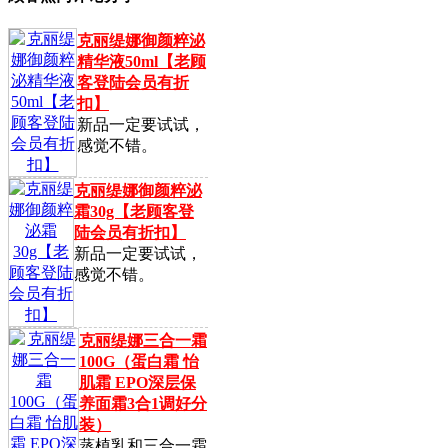
克丽缇娜御颜粹泌
精华液50ml【老顾
客登陆会员有折
扣】
新品一定要试试，
感觉不错。
克丽缇娜御颜粹泌
霜30g【老顾客登
陆会员有折扣】
新品一定要试试，
感觉不错。
克丽缇娜三合一霜
100G（蛋白霜 怡
肌霜 EPO深层保
养面霜3合1调好分
装）
蒸植乳和三合一霜