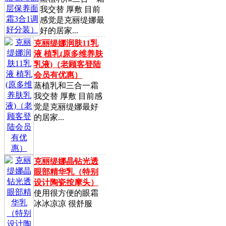
我交替 厚敷 目前
感觉是克丽缇娜最
好的居家...
克丽缇娜润肤11乳
液 植乳(原多维养肤
乳液)（老顾客登陆
会员有优惠）
蒸植乳和三合一霜
我交替 厚敷 目前感
觉是克丽缇娜最好
的居家...
克丽缇娜晶钻光透
眼部精华乳（特别
设计陶瓷按摩头）
使用很方便的眼霜
冰冰凉凉 很舒服