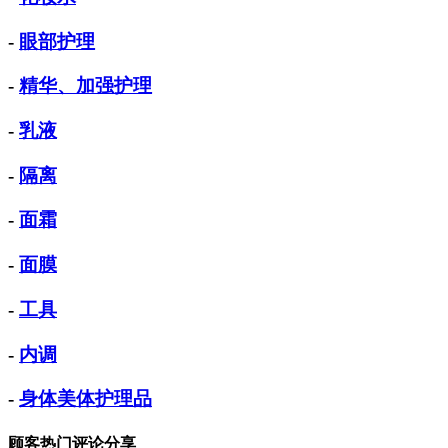
-
眼部护理
-
精华、加强护理
-
乳液
-
隔离
-
面霜
-
面膜
-
工具
-
内调
-
身体美体护理品
顾客热门评论分享