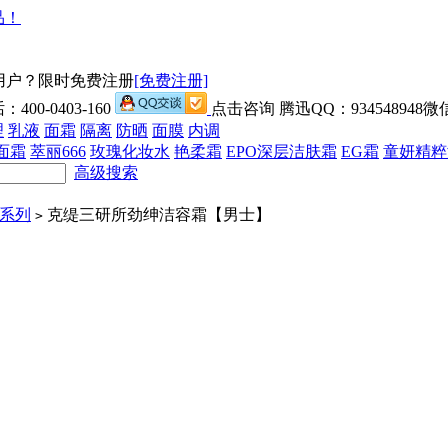
用户？限时免费注册
[免费注册]
00-0403-160
点击咨询 腾迅QQ：934548948微信
理
乳液
面霜
隔离
防晒
面膜
内调
面霜
萃丽666
玫瑰化妆水
艳柔霜
EPO深层洁肤霜
EG霜
童妍精粹
高级搜索
肤系列
克缇三研所劲绅洁容霜【男士】
>