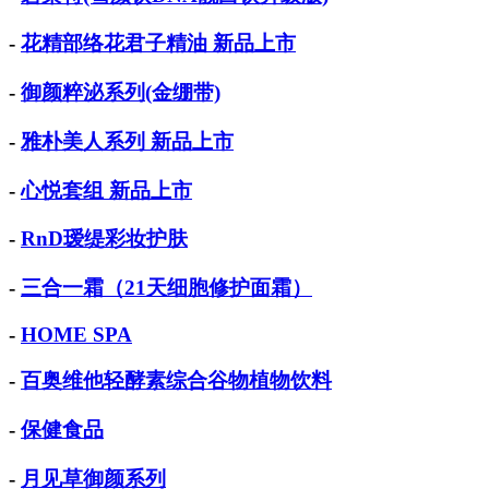
-
花精部络花君子精油 新品上市
-
御颜粹泌系列(金绷带)
-
雅朴美人系列 新品上市
-
心悦套组 新品上市
-
RnD瑷缇彩妆护肤
-
三合一霜（21天细胞修护面霜）
-
HOME SPA
-
百奥维他轻酵素综合谷物植物饮料
-
保健食品
-
月见草御颜系列