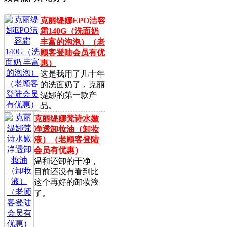
克丽缇娜EPO洁容
霜140G（洗面奶
丰富的泡泡）（老
顾客登陆会员有优
惠）
这是我用了几十年
的洗面奶了，克丽
缇娜的第一款产
品。
克丽缇娜梵诗水嫩
净透卸妆油（卸妆
液）（老顾客登陆
会员有优惠）
温和还卸的干净，
目前还没有看到比
这个再好的卸妆液
了。