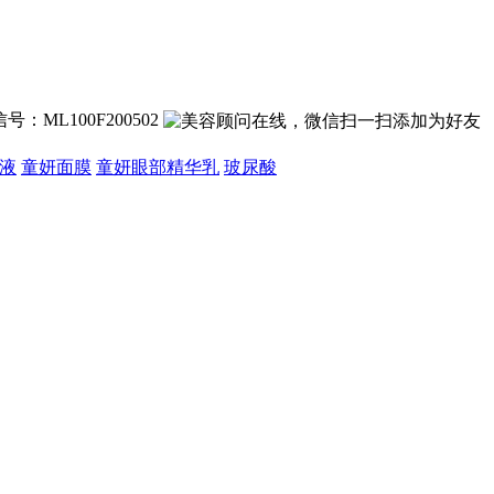
号：ML100F200502
液
童妍面膜
童妍眼部精华乳
玻尿酸