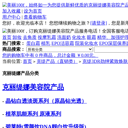
加入收藏
|
设为首页
用户中心
|
查看购物车
您好，欢迎光临本店！
您想继续购物之旅？
[请登录]
，
您是新
全国客服电话：4
首页
卸妆
去角质
按摩乳霜
洗面奶
化妆水
眼霜
精华、加强护
热门搜索：
蛋白霜
植乳
EPO洁容霜
院装化妆水
EPO深层保养
商品搜索：
您的购物车中有 0 件商品，总计金额 ￥0.00元。
当前位置:
首页
克缇产品（直销类）
克缇3DR劲绅紧致焕
>
>
克丽缇娜产品分类
克丽缇娜美容院产品
-
晶钻白透淡斑系列（原晶钻光透）
-
植萃肌能系列 原液系列
-
碧莱特(雪颜饮DNA靓白饮升级版)