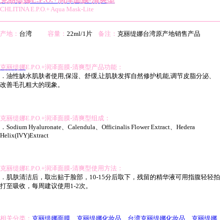
CHLITINA E.P.O.+ Aqua Mask-Lite
产地：
台湾
容量：
22ml/1片
备注：
克丽缇娜台湾原产地销售产品
克丽缇娜
E.P.O.+润泽面膜-清爽型产品功能：
．油性缺水肌肤者使用,保湿、舒缓,让肌肤发挥自然修护机能,调节皮脂分泌、
改善毛孔粗大的现象。
克丽缇娜E.P.O.+润泽面膜-清爽型组成：
．Sodium Hyaluronate、Calendula、Officinalis Flower Extract、Hedera
Helix(IVY)Extract
克丽缇娜E.P.O.+润泽面膜-清爽型使用方法：
．肌肤清洁后，取出贴于脸部，10-15分后取下，残留的精华液可用指腹轻轻拍
打至吸收，每周建议使用1-2次。
相关分类：
克丽缇娜面膜
、
克丽缇娜化妆品
、
台湾克丽缇娜化妆品
、
克丽缇娜