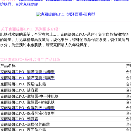
护肤品
、
台湾克丽缇娜
关于克丽缇娜E.P.O.+系列更多介绍：
肌肤对水嫩的渴望，全写在脸上... ... 克丽缇娜E.P.O.+系列汇集大自然植物精华
的能量。月见草精华高度滋润，淡化细纹，特殊的液晶保湿系统，锁住滋润与
水分，为您预约水嫩肌肤，展现亮丽动人的年轻风采。
克丽缇娜EPO+系列 台湾产 产品目录
产品名称
产
克丽缇娜E.P.O.+润泽面膜-滋养型
台
克丽缇娜E.P.O.+润泽面膜-清爽型
台
克丽缇娜E.P.O.+深层洁肤霜
台
克丽缇娜E.P.O.+洁容霜
台
克丽缇娜E.P.O.+滋颜露-中干性肌肤
台
克丽缇娜E.P.O.+滋颜露-油性肌肤
台
克丽缇娜E.P.O.+保湿乳液-滋养型
台
克丽缇娜E.P.O.+保湿乳液-清爽型
台
克丽缇娜E.P.O.+朝颜霜
台
克丽缇娜E.P.O.+深层保养面霜
台
克丽缇娜E.P.O.+夜间修护霜
台