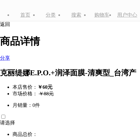
首页
分类
搜索
购物车
用户中心
返回
商品详情
分享
克丽缇娜E.P.O.+润泽面膜-清爽型_台湾产
本店售价：
￥60元
市场价格：
￥88元
月销量：0件
请选择
商品总价：