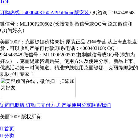
TOP
订购热线：4000403160
APP iPhone版安装
QQ咨询：934548948
微信号：ML100F200502 (长按复制微信号或QQ号 添加微信和
QQ为好友）
美丽100F：克丽缇娜价格68折 原装正品 21年专营 从上海直接发
货，可以收到产品再付款;联系电话：4000403160; QQ：
934548948 微信号：ML100F200502(复制微信号或QQ号 添加为
好友），克丽缇娜咨询购买、使用方法及使用分享、新品上市、
优惠活动第一时间知道。精准护肤就用克丽缇娜，克丽缇娜您的
肌肤护理专家！
访问电脑版
订购与支付方式
产品使用分享
联系我们
美丽100F 版权所有
󰀁
首页
󰀂
分类