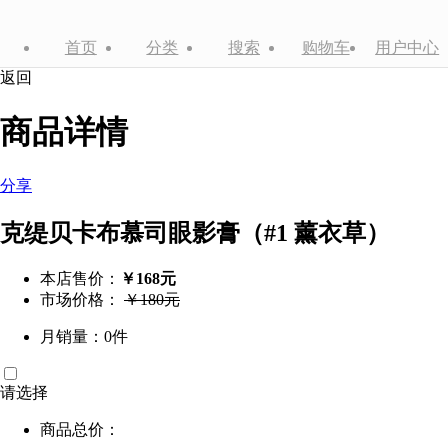
首页
分类
搜索
购物车
用户中心
返回
商品详情
分享
克缇贝卡布慕司眼影膏（#1 薰衣草）
本店售价：
￥168元
市场价格：
￥180元
月销量：0件
请选择
商品总价：