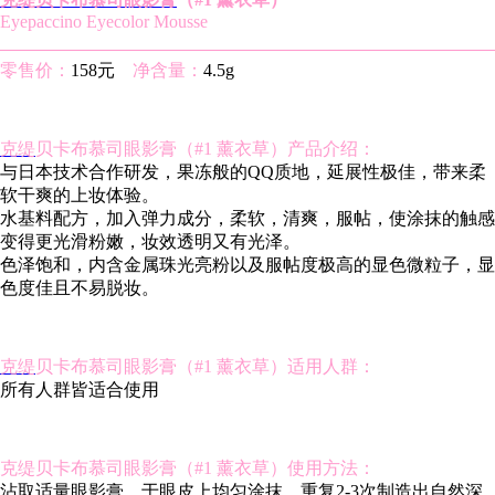
Eyepaccino Eyecolor Mousse
零售价：
158元
净含量：
4.5g
克缇
贝卡布慕司眼影膏（#1 薰衣草）产品介绍：
与日本技术合作研发，果冻般的QQ质地，延展性极佳，带来柔
软干爽的上妆体验。
水基料配方，加入弹力成分，柔软，清爽，服帖，使涂抹的触感
变得更光滑粉嫩，妆效透明又有光泽。
色泽饱和，内含金属珠光亮粉以及服帖度极高的显色微粒子，显
色度佳且不易脱妆。
克缇
贝卡布慕司眼影膏（#1 薰衣草）适用人群：
所有人群皆适合使用
克缇贝卡布慕司眼影膏（#1 薰衣草）使用方法：
沾取适量眼影膏，于眼皮上均匀涂抹，重复2-3次制造出自然深