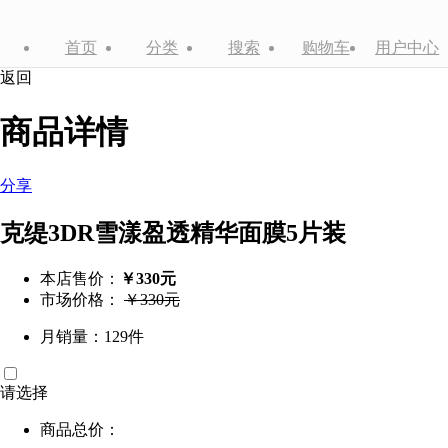
首页
分类
搜索
购物车
用户中心
返回
商品详情
分享
克缇3DR雪漾盈透精华面膜5片装
本店售价：
￥330元
市场价格：
￥330元
月销量：129件
请选择
商品总价：