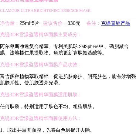
GLAMOUR ULTRA BRIGHTENING ESSENCE MASK
净含量：
25ml*5片
建议售价：
330元
备注：
克缇直销产品
克缇3DR雪漾盈透精华面膜主要成分：
阿尔卑斯净透复合精萃、专利美肌球 SalSphere™ 、磷脂聚合
膜、法地榄仁果提取物、角质更新寡肽氨基酸等。
克缇3DR雪漾盈透精华面膜产品功效：
富含多种植物萃取精粹，促进肌肤修护、明亮肤色，能有效增强
肌肤弹性、使肌肤透亮光滑。
克缇3DR雪漾盈透精华面膜适用肌肤：
任何肤质，特别适用于肤色不均、粗糙肌肤。
克缇3DR雪漾盈透精华面膜使用方法：
1、取出并展开面膜，先将白色层揭开去除。