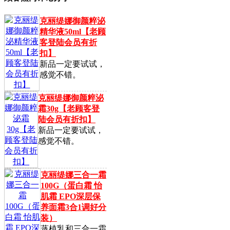
克丽缇娜御颜粹泌
精华液50ml【老顾
客登陆会员有折
扣】
新品一定要试试，
感觉不错。
克丽缇娜御颜粹泌
霜30g【老顾客登
陆会员有折扣】
新品一定要试试，
感觉不错。
克丽缇娜三合一霜
100G（蛋白霜 怡
肌霜 EPO深层保
养面霜3合1调好分
装）
蒸植乳和三合一霜