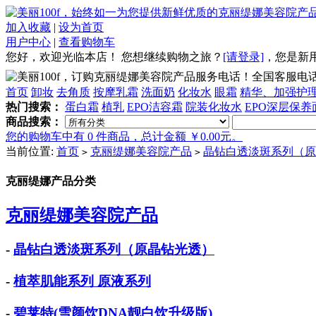
加入收藏
|
设为首页
用户中心
|
查看购物车
您好，欢迎光临本店！
您想继续购物之旅？
[请登录]
，
您是新
全国客服电话：4
首页
卸妆
去角质
按摩乳霜
洗面奶
化妆水
眼霜
精华、加强护
热门搜索：
蛋白霜
植乳
EPO洁容霜
院装化妆水
EPO深层保养
商品搜索：
您的购物车中有 0 件商品，总计金额 ￥0.00元。
当前位置:
首页
克丽缇娜美容院产品
晶钻白透淡斑系列（原
>
>
克丽缇娜产品分类
克丽缇娜美容院产品
-
晶钻白透淡斑系列（原晶钻光透）
-
植萃肌能系列 原液系列
-
碧莱特(雪颜饮DNA靓白饮升级版)