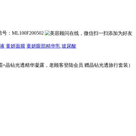
号：ML100F200502
液
童妍面膜
童妍眼部精华乳
玻尿酸
霜+晶钻光透精华凝露，老顾客登陆会员 赠晶钻光透旅行套装）