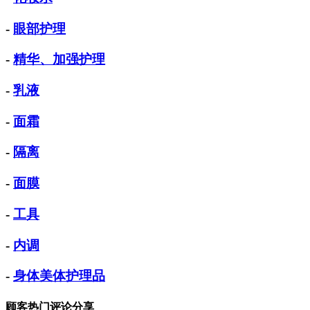
-
眼部护理
-
精华、加强护理
-
乳液
-
面霜
-
隔离
-
面膜
-
工具
-
内调
-
身体美体护理品
顾客热门评论分享