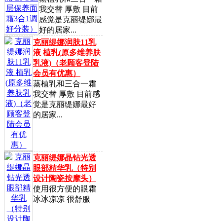
我交替 厚敷 目前
感觉是克丽缇娜最
好的居家...
克丽缇娜润肤11乳
液 植乳(原多维养肤
乳液)（老顾客登陆
会员有优惠）
蒸植乳和三合一霜
我交替 厚敷 目前感
觉是克丽缇娜最好
的居家...
克丽缇娜晶钻光透
眼部精华乳（特别
设计陶瓷按摩头）
使用很方便的眼霜
冰冰凉凉 很舒服