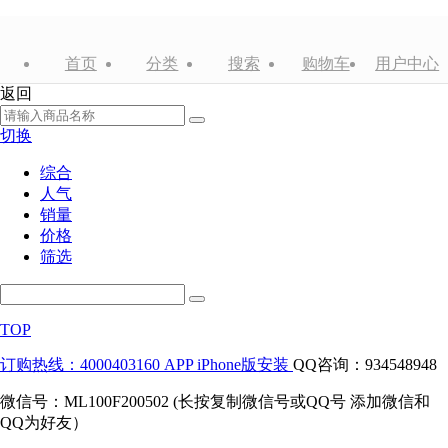
首页
分类
搜索
购物车
用户中心
返回
切换
综合
人气
销量
价格
筛选
TOP
订购热线：4000403160
APP iPhone版安装
QQ咨询：934548948
微信号：ML100F200502 (长按复制微信号或QQ号 添加微信和
QQ为好友）