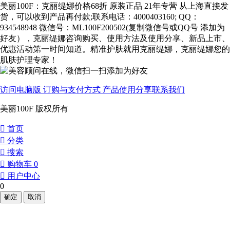
美丽100F：克丽缇娜价格68折 原装正品 21年专营 从上海直接发
货，可以收到产品再付款;联系电话：4000403160; QQ：
934548948 微信号：ML100F200502(复制微信号或QQ号 添加为
好友），克丽缇娜咨询购买、使用方法及使用分享、新品上市、
优惠活动第一时间知道。精准护肤就用克丽缇娜，克丽缇娜您的
肌肤护理专家！
访问电脑版
订购与支付方式
产品使用分享
联系我们
美丽100F 版权所有
󰀁
首页
󰀂
分类
󰀃
搜索
󰀄
购物车
0
󰀅
用户中心
0
确定
取消