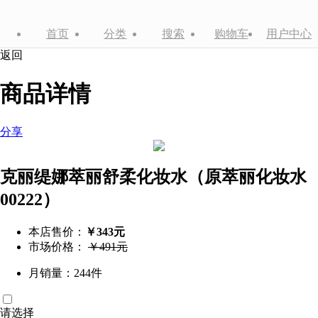
首页
分类
搜索
购物车
用户中心
返回
商品详情
分享
克丽缇娜萃丽舒柔化妆水（原萃丽化妆水
00222）
本店售价：
￥343元
市场价格：
￥491元
月销量：244件
请选择