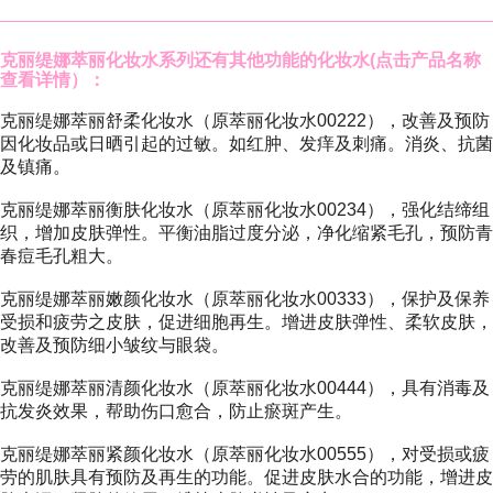
克丽缇娜萃丽化妆水系列
还有其他功能的化妆水(点击产品名称
查看详情）：
克丽缇娜萃丽舒柔化妆水（原萃丽化妆水00222）
，改善及预防
因化妆品或日晒引起的过敏。如红肿、发痒及刺痛。消炎、抗菌
及镇痛。
克丽缇娜萃丽衡肤化妆水（原萃丽化妆水00234）
，强化结缔组
织，增加皮肤弹性。平衡油脂过度分泌，净化缩紧毛孔，预防青
春痘毛孔粗大。
克丽缇娜萃丽嫩颜化妆水（原萃丽化妆水00333）
，保护及保养
受损和疲劳之皮肤，促进细胞再生。增进皮肤弹性、柔软皮肤，
改善及预防细小皱纹与眼袋。
克丽缇娜萃丽清颜化妆水（原萃丽化妆水00444）
，具有消毒及
抗发炎效果，帮助伤口愈合，防止瘀斑产生。
克丽缇娜萃丽紧颜化妆水（原萃丽化妆水00555）
，对受损或疲
劳的肌肤具有预防及再生的功能。促进皮肤水合的功能，增进皮