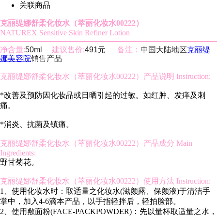
关联商品
克丽缇娜舒柔化妆水（萃丽化妆水00222）
NATUREX Sensitive Skin Refiner Lotion
净含量:
50ml
建议售价:
491元
备注：
中国大陆地区
克丽缇
娜美容院
销售产品
克丽缇娜舒柔化妆水（萃丽化妆水00222）产品说明 Instruction:
*改善及预防因化妆品或日晒引起的过敏。如红肿、发痒及刺
痛。
*消炎、抗菌及镇痛。
克丽缇娜舒柔化妆水（萃丽化妆水00222）产品成分 Main
Ingredients:
野甘菊花。
克丽缇娜舒柔化妆水（萃丽化妆水00222）使用方法 Instruction:
1、使用化妆水时：取适量之化妆水(滋颜露、保颜液)于清洁手
掌中，加入4-6滴本产品，以手指轻拌后，轻拍脸部。
2、使用敷面粉(FACE-PACKPOWDER)：先以量杯取适量之水，