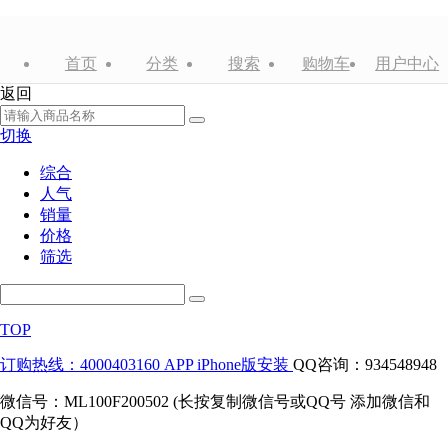
首页
分类
搜索
购物车
用户中心
返回
切换
综合
人气
销量
价格
筛选
TOP
订购热线：4000403160
APP iPhone版安装
QQ咨询：934548948
微信号：ML100F200502 (长按复制微信号或QQ号 添加微信和
QQ为好友）