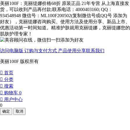
美丽100F：克丽缇娜价格68折 原装正品 21年专营 从上海直接发
货，可以收到产品再付款;联系电话：4000403160; QQ：
934548948 微信号：ML100F200502(复制微信号或QQ号 添加为
好友），克丽缇娜咨询购买、使用方法及使用分享、新品上市、
优惠活动第一时间知道。精准护肤就用克丽缇娜，克丽缇娜您的
肌肤护理专家！
访问电脑版
订购与支付方式
产品使用分享
联系我们
美丽100F 版权所有
󰀁
首页
󰀂
分类
󰀃
搜索
󰀄
购物车
0
󰀅
用户中心
0
确定
取消