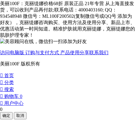
美丽100F：克丽缇娜价格68折 原装正品 21年专营 从上海直接发
货，可以收到产品再付款;联系电话：4000403160; QQ：
934548948 微信号：ML100F200502(复制微信号或QQ号 添加为
好友），克丽缇娜咨询购买、使用方法及使用分享、新品上市、
优惠活动第一时间知道。精准护肤就用克丽缇娜，克丽缇娜您的
肌肤护理专家！
访问电脑版
订购与支付方式
产品使用分享
联系我们
美丽100F 版权所有
󰀁
首页
󰀂
分类
󰀃
搜索
󰀄
购物车
0
󰀅
用户中心
0
确定
取消