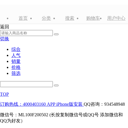
首页
分类
搜索
购物车
用户中心
返回
切换
综合
人气
销量
价格
筛选
TOP
订购热线：4000403160
APP iPhone版安装
QQ咨询：934548948
微信号：ML100F200502 (长按复制微信号或QQ号 添加微信和
QQ为好友）