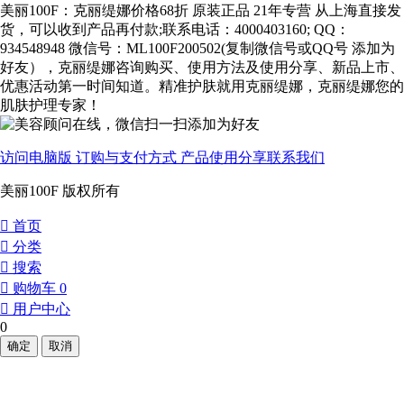
美丽100F：克丽缇娜价格68折 原装正品 21年专营 从上海直接发
货，可以收到产品再付款;联系电话：4000403160; QQ：
934548948 微信号：ML100F200502(复制微信号或QQ号 添加为
好友），克丽缇娜咨询购买、使用方法及使用分享、新品上市、
优惠活动第一时间知道。精准护肤就用克丽缇娜，克丽缇娜您的
肌肤护理专家！
访问电脑版
订购与支付方式
产品使用分享
联系我们
美丽100F 版权所有
󰀁
首页
󰀂
分类
󰀃
搜索
󰀄
购物车
0
󰀅
用户中心
0
确定
取消