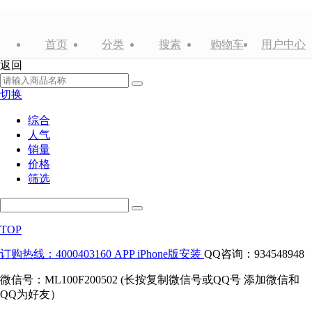
首页
分类
搜索
购物车
用户中心
返回
切换
综合
人气
销量
价格
筛选
TOP
订购热线：4000403160
APP iPhone版安装
QQ咨询：934548948
微信号：ML100F200502 (长按复制微信号或QQ号 添加微信和
QQ为好友）