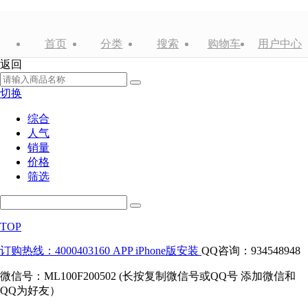
首页
分类
搜索
购物车
用户中心
返回
切换
综合
人气
销量
价格
筛选
TOP
订购热线：4000403160
APP iPhone版安装
QQ咨询：934548948
微信号：ML100F200502 (长按复制微信号或QQ号 添加微信和
QQ为好友）