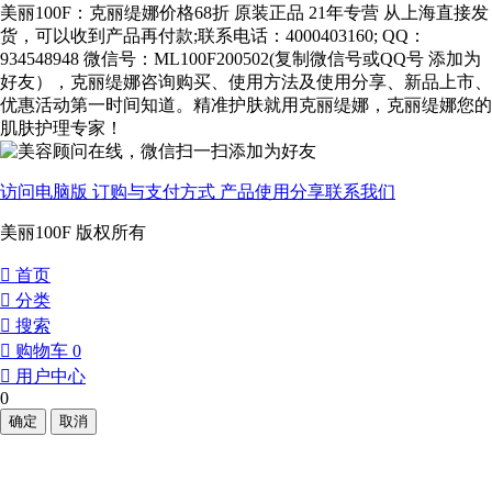
美丽100F：克丽缇娜价格68折 原装正品 21年专营 从上海直接发
货，可以收到产品再付款;联系电话：4000403160; QQ：
934548948 微信号：ML100F200502(复制微信号或QQ号 添加为
好友），克丽缇娜咨询购买、使用方法及使用分享、新品上市、
优惠活动第一时间知道。精准护肤就用克丽缇娜，克丽缇娜您的
肌肤护理专家！
访问电脑版
订购与支付方式
产品使用分享
联系我们
美丽100F 版权所有
󰀁
首页
󰀂
分类
󰀃
搜索
󰀄
购物车
0
󰀅
用户中心
0
确定
取消