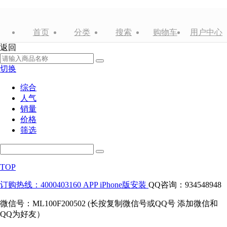
首页
分类
搜索
购物车
用户中心
返回
切换
综合
人气
销量
价格
筛选
TOP
订购热线：4000403160
APP iPhone版安装
QQ咨询：934548948
微信号：ML100F200502 (长按复制微信号或QQ号 添加微信和
QQ为好友）