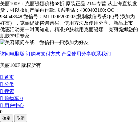
美丽100F：克丽缇娜价格68折 原装正品 21年专营 从上海直接发
货，可以收到产品再付款;联系电话：4000403160; QQ：
934548948 微信号：ML100F200502(复制微信号或QQ号 添加为
好友），克丽缇娜咨询购买、使用方法及使用分享、新品上市、
优惠活动第一时间知道。精准护肤就用克丽缇娜，克丽缇娜您的
肌肤护理专家！
访问电脑版
订购与支付方式
产品使用分享
联系我们
美丽100F 版权所有
󰀁
首页
󰀂
分类
󰀃
搜索
󰀄
购物车
0
󰀅
用户中心
0
确定
取消