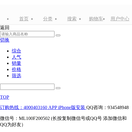
首页
分类
搜索
购物车
用户中心
返回
切换
综合
人气
销量
价格
筛选
TOP
订购热线：4000403160
APP iPhone版安装
QQ咨询：934548948
微信号：ML100F200502 (长按复制微信号或QQ号 添加微信和
QQ为好友）