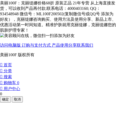
美丽100F：克丽缇娜价格68折 原装正品 21年专营 从上海直接发
货，可以收到产品再付款;联系电话：4000403160; QQ：
934548948 微信号：ML100F200502(复制微信号或QQ号 添加为
好友），克丽缇娜咨询购买、使用方法及使用分享、新品上市、
优惠活动第一时间知道。精准护肤就用克丽缇娜，克丽缇娜您的
肌肤护理专家！
访问电脑版
订购与支付方式
产品使用分享
联系我们
美丽100F 版权所有
󰀁
首页
󰀂
分类
󰀃
搜索
󰀄
购物车
0
󰀅
用户中心
0
确定
取消