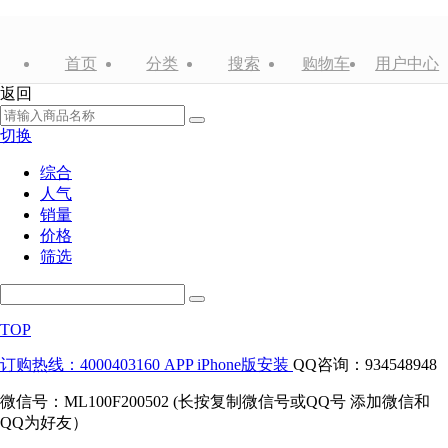
首页
分类
搜索
购物车
用户中心
返回
切换
综合
人气
销量
价格
筛选
TOP
订购热线：4000403160
APP iPhone版安装
QQ咨询：934548948
微信号：ML100F200502 (长按复制微信号或QQ号 添加微信和
QQ为好友）