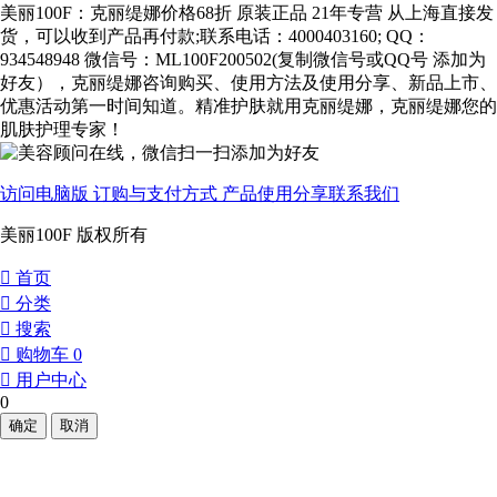
美丽100F：克丽缇娜价格68折 原装正品 21年专营 从上海直接发
货，可以收到产品再付款;联系电话：4000403160; QQ：
934548948 微信号：ML100F200502(复制微信号或QQ号 添加为
好友），克丽缇娜咨询购买、使用方法及使用分享、新品上市、
优惠活动第一时间知道。精准护肤就用克丽缇娜，克丽缇娜您的
肌肤护理专家！
访问电脑版
订购与支付方式
产品使用分享
联系我们
美丽100F 版权所有
󰀁
首页
󰀂
分类
󰀃
搜索
󰀄
购物车
0
󰀅
用户中心
0
确定
取消