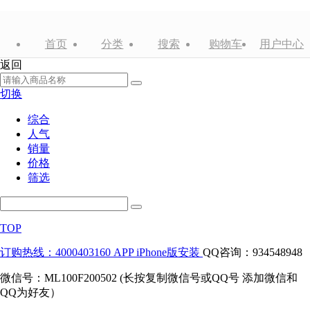
首页
分类
搜索
购物车
用户中心
返回
切换
综合
人气
销量
价格
筛选
TOP
订购热线：4000403160
APP iPhone版安装
QQ咨询：934548948
微信号：ML100F200502 (长按复制微信号或QQ号 添加微信和
QQ为好友）