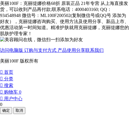
美丽100F：克丽缇娜价格68折 原装正品 21年专营 从上海直接发
货，可以收到产品再付款;联系电话：4000403160; QQ：
934548948 微信号：ML100F200502(复制微信号或QQ号 添加为
好友），克丽缇娜咨询购买、使用方法及使用分享、新品上市、
优惠活动第一时间知道。精准护肤就用克丽缇娜，克丽缇娜您的
肌肤护理专家！
访问电脑版
订购与支付方式
产品使用分享
联系我们
美丽100F 版权所有
󰀁
首页
󰀂
分类
󰀃
搜索
󰀄
购物车
0
󰀅
用户中心
0
确定
取消