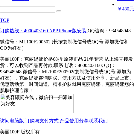
￥480元
TOP
订购热线：4000403160
APP iPhone版安装
QQ咨询：934548948
微信号：ML100F200502 (长按复制微信号或QQ号 添加微信和
QQ为好友）
美丽100F：克丽缇娜价格68折 原装正品 21年专营 从上海直接发
货，可以收到产品再付款;联系电话：4000403160; QQ：
934548948 微信号：ML100F200502(复制微信号或QQ号 添加为
好友），克丽缇娜咨询购买、使用方法及使用分享、新品上市、
优惠活动第一时间知道。精准护肤就用克丽缇娜，克丽缇娜您的
肌肤护理专家！
访问电脑版
订购与支付方式
产品使用分享
联系我们
美丽100F 版权所有