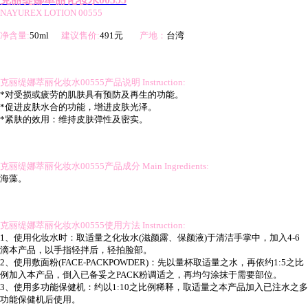
NAYUREX LOTION 00555
净含量:
50ml
建议售价:
491元
产地
：
台湾
克丽缇娜萃丽化妆水00555产品说明 Instruction:
*对受损或疲劳的肌肤具有预防及再生的功能。
*促进皮肤水合的功能，增进皮肤光泽。
*紧肤的效用：维持皮肤弹性及密实。
克丽缇娜萃丽化妆水00555产品成分 Main Ingredients:
海藻。
克丽缇娜萃丽化妆水00555使用方法 Instruction:
1、使用化妆水时：取适量之化妆水(滋颜露、保颜液)于清洁手掌中，加入4-6
滴本产品，以手指轻拌后，轻拍脸部。
2、使用敷面粉(FACE-PACKPOWDER)：先以量杯取适量之水，再依约1:5之比
例加入本产品，倒入已备妥之PACK粉调适之，再均匀涂抹于需要部位。
3、使用多功能保健机：约以1:10之比例稀释，取适量之本产品加入已注水之多
功能保健机后使用。