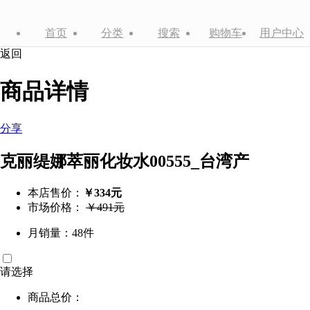
首页
分类
搜索
购物车
用户中心
返回
商品详情
分享
克丽缇娜萃丽化妆水00555_台湾产
本店售价：
￥334元
市场价格：
￥491元
月销量：48件
请选择
商品总价：