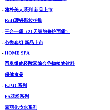
-
雅朴美人系列 新品上市
-
RnD瑷缇彩妆护肤
-
三合一霜（21天细胞修护面霜）
-
心悦套组 新品上市
-
HOME SPA
-
百奥维他轻酵素综合谷物植物饮料
-
保健食品
-
E.P.O.系列
-
PS花粉系列
-
萃丽化妆水系列