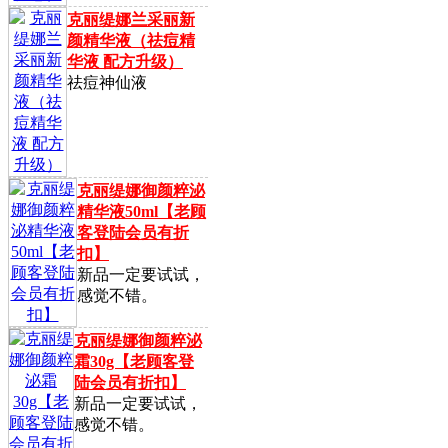
克丽缇娜兰采丽新
颜精华液（祛痘精
华液 配方升级）
祛痘神仙液
克丽缇娜御颜粹泌
精华液50ml【老顾
客登陆会员有折
扣】
新品一定要试试，
感觉不错。
克丽缇娜御颜粹泌
霜30g【老顾客登
陆会员有折扣】
新品一定要试试，
感觉不错。