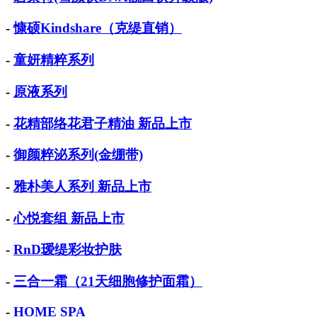
-
慷硕Kindshare（克缇直销）
-
童妍精粹系列
-
原液系列
-
花精部络花君子精油 新品上市
-
御颜粹泌系列(金绷带)
-
雅朴美人系列 新品上市
-
心悦套组 新品上市
-
RnD瑷缇彩妆护肤
-
三合一霜（21天细胞修护面霜）
-
HOME SPA