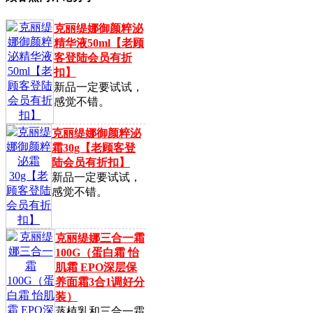
克丽缇娜御颜粹泌
精华液50ml【老顾
客登陆会员有折
扣】
新品一定要试试，
感觉不错。
克丽缇娜御颜粹泌
霜30g【老顾客登
陆会员有折扣】
新品一定要试试，
感觉不错。
克丽缇娜三合一霜
100G（蛋白霜 怡
肌霜 EPO深层保
养面霜3合1调好分
装）
蒸植乳和三合一霜