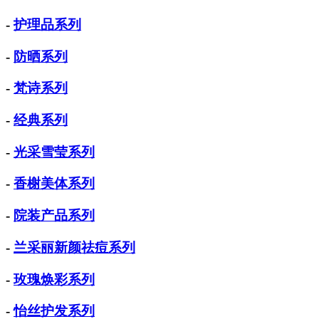
-
护理品系列
-
防晒系列
-
梵诗系列
-
经典系列
-
光采雪莹系列
-
香榭美体系列
-
院装产品系列
-
兰采丽新颜祛痘系列
-
玫瑰焕彩系列
-
怡丝护发系列