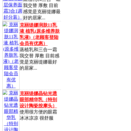
我交替 厚敷 目前
感觉是克丽缇娜最
好的居家...
克丽缇娜润肤11乳
液 植乳(原多维养肤
乳液)（老顾客登陆
会员有优惠）
蒸植乳和三合一霜
我交替 厚敷 目前感
觉是克丽缇娜最好
的居家...
克丽缇娜晶钻光透
眼部精华乳（特别
设计陶瓷按摩头）
使用很方便的眼霜
冰冰凉凉 很舒服