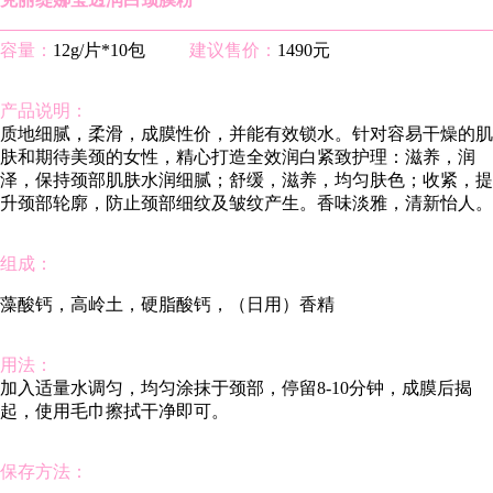
容量：
12g/片*10包
建议售价：
1490元
产品说明：
质地细腻，柔滑，成膜性价，并能有效锁水。针对容易干燥的肌
肤和期待美颈的女性，精心打造全效润白紧致护理：滋养，润
泽，保持颈部肌肤水润细腻；舒缓，滋养，均匀肤色；收紧，提
升颈部轮廓，防止颈部细纹及皱纹产生。香味淡雅，清新怡人。
组成：
藻酸钙，高岭土，硬脂酸钙，（日用）香精
用法：
加入适量水调匀，均匀涂抹于颈部，停留8-10分钟，成膜后揭
起，使用毛巾擦拭干净即可。
保存方法：