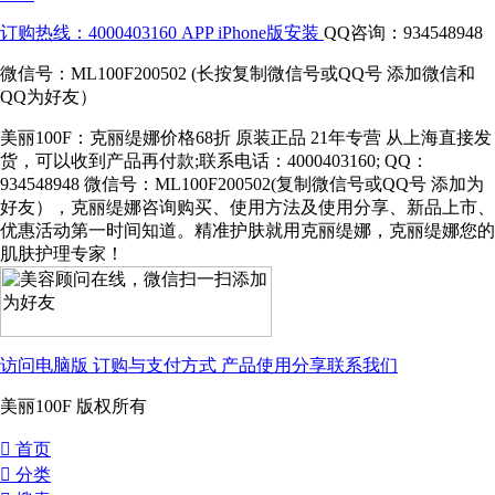
订购热线：4000403160
APP iPhone版安装
QQ咨询：934548948
微信号：ML100F200502 (长按复制微信号或QQ号 添加微信和
QQ为好友）
美丽100F：克丽缇娜价格68折 原装正品 21年专营 从上海直接发
货，可以收到产品再付款;联系电话：4000403160; QQ：
934548948 微信号：ML100F200502(复制微信号或QQ号 添加为
好友），克丽缇娜咨询购买、使用方法及使用分享、新品上市、
优惠活动第一时间知道。精准护肤就用克丽缇娜，克丽缇娜您的
肌肤护理专家！
访问电脑版
订购与支付方式
产品使用分享
联系我们
美丽100F 版权所有
󰀁
首页
󰀂
分类